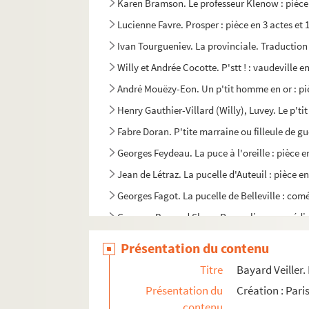
Karen Bramson. Le professeur Klenow : pièce 
Lucienne Favre. Prosper : pièce en 3 actes et 
Ivan Tourgueniev. La provinciale. Traduction
Willy et Andrée Cocotte. P'stt ! : vaudeville e
André Mouëzy-Eon. Un p'tit homme en or : pi
Henry Gauthier-Villard (Willy), Luvey. Le p'ti
Fabre Doran. P'tite marraine ou filleule de gue
Georges Feydeau. La puce à l'oreille : pièce e
Jean de Létraz. La pucelle d'Auteuil : pièce en
Georges Fagot. La pucelle de Belleville : comé
Georges-Bernard Shaw. Pygmalion : comédie r
Sacha Guitry. Quadrille : comédie en 6 actes.
Présentation du contenu
Sacha Guitry. Quand jouons-nous la comédie :
Titre
Bayard Veiller.
Grégoire Leclos. Quand Madelon... : comédie
Présentation du
Création : Paris
Brendan Behan. The quare fellow : comédie d
contenu