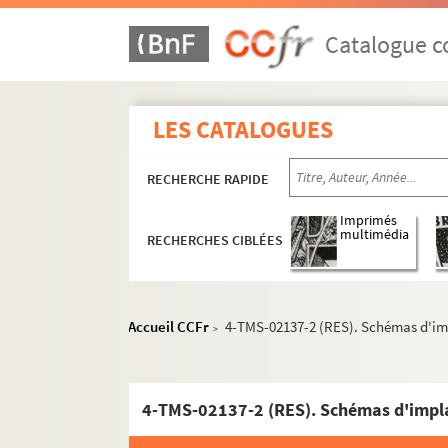
Albin Valabrègue. Le premier mari de France :
Première idylle : pièce en 2 tableaux. Entre 1
Catalogue co
Emmet Lavery. La première légion : pièce en 3
Jean-François-Alfred Bayard, Dumanoir. Les p
LES CATALOGUES
René Fauchois. Prenez garde à la peinture : 
Roger-Ferdinand. Le président Haudecoeur : 
RECHERCHE RAPIDE
Maurice Hennequin, Pierre Veber. La Président
Maurice Lemoine. Presque tous !... : pièce en 
Imprimés
multimédia
RECHERCHES CIBLÉES
Maurice Desvallières. Prête-moi ta femme : c
Jacques Deval. La prétentaine : comédie en 6
Daniel Riche. Le prétexte : pièce en 2 actes. 1
Accueil CCFr
4-TMS-02137-2 (RES). Schémas d'im
>
Charles Buet. Le prêtre : drame en 5 actes et 
Félicien Marceau. La preuve par quatre. 1964
Adolphe d'Ennery, Ferdinand Dugué. La prière
4-TMS-02137-2 (RES). Schémas d'impla
Gaston-Arman de Caillavet, Robert de Flers. 