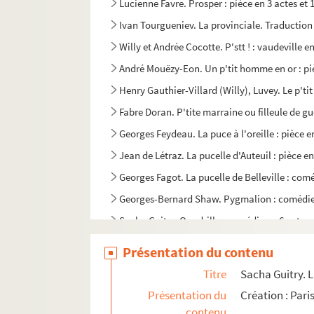
Lucienne Favre. Prosper : pièce en 3 actes et 
Ivan Tourgueniev. La provinciale. Traduction
Willy et Andrée Cocotte. P'stt ! : vaudeville e
André Mouëzy-Eon. Un p'tit homme en or : pi
Henry Gauthier-Villard (Willy), Luvey. Le p'ti
Fabre Doran. P'tite marraine ou filleule de gue
Georges Feydeau. La puce à l'oreille : pièce e
Jean de Létraz. La pucelle d'Auteuil : pièce en
Georges Fagot. La pucelle de Belleville : comé
Georges-Bernard Shaw. Pygmalion : comédie r
Sacha Guitry. Quadrille : comédie en 6 actes.
Sacha Guitry. Quand jouons-nous la comédie :
Présentation du contenu
Grégoire Leclos. Quand Madelon... : comédie
Titre
Sacha Guitry. 
Brendan Behan. The quare fellow : comédie d
Présentation du
Création : Pari
Melly Mellow. Quatre dames bien chambrées
contenu