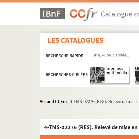
Lucien Ampis, Augustine Leriche. Pour marier 
Pierre Thomas, Félix Mortreuil. Pour paraître
Catalogue co
André Rivoire, Yves Mirande. Pour vivre heure
Molière. Les précieuses ridicules : comédie en
LES CATALOGUES
Lucien Descaves. La préférée : pièce en 3 acte
André Bisson. Le premier lit : comédie en 3 ac
RECHERCHE RAPIDE
Albin Valabrègue. Le premier mari de France :
Première idylle : pièce en 2 tableaux. Entre 1
Imprimés
multimédia
RECHERCHES CIBLÉES
Emmet Lavery. La première légion : pièce en 3
Jean-François-Alfred Bayard, Dumanoir. Les p
René Fauchois. Prenez garde à la peinture : 
Accueil CCFr
4-TMS-02276 (RES). Relevé de mise e
>
Roger-Ferdinand. Le président Haudecoeur : 
Maurice Hennequin, Pierre Veber. La Président
Maurice Lemoine. Presque tous !... : pièce en 
4-TMS-02276 (RES). Relevé de mise en 
Maurice Desvallières. Prête-moi ta femme : c