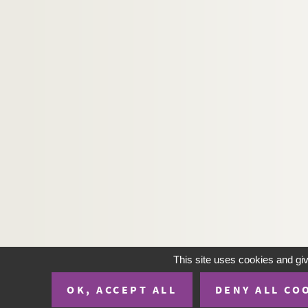
Auguste Dorchain. Rose d'Automne : comédie 
Jacques Deval. La rose de septembre : comédi
Ernest Blum. Rose Michel : drame en 5 actes.
Claiville, Théodore Barrière. Rosière et nourr
Henri Duvernois. Rouge : comédie en 3 actes.
Charles Esquier. Roulbosse le saltimbanque : 
Jules Mary, Emile Rochard. Roule-ta-bosse : d
Henri Meilhac, Ludovic Halévy et Albert Milla
H.-M. Harwood. La route des Indes : comédie 
Edouard Bourdet. Le Rubicon : pièce en 3 act
Pierre Decourcelle, André Maurel. La rue du s
Wolff, Pierre. Le ruisseau : comédie en 3 acte
This site uses cookies and gi
André Roussin. Rupture : comédie en 1 acte. 
OK, ACCEPT ALL
DENY ALL CO
Victor Hugo. Ruy Blas : drame en 5 actes et e