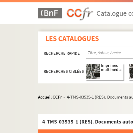
Auguste Achaume, Marcel Nancey. Une poule d
Jeanne Furrer. La poupée : drame en 1 acte et
Catalogue co
Valentine et André Jager-Schmidt. La poupée 
José Germain. Poupette : comédie en 3 actes
LES CATALOGUES
Louis Verneuil. Pour avoir Adrienne : comédie
Léon Xanrof, Michel Carré. Pour être aimée : 
RECHERCHE RAPIDE
Georges de Wissant. Pour être joué : pièce en
François Coppée. Pour la couronne : drame en
Imprimés
multimédia
RECHERCHES CIBLÉES
Clifford Odets. Pour le meilleur et pour le pir
Lucien Ampis, Augustine Leriche. Pour marier 
Pierre Thomas, Félix Mortreuil. Pour paraître
Accueil CCFr
4-TMS-03535-1 (RES). Documents autou
>
André Rivoire, Yves Mirande. Pour vivre heure
Molière. Les précieuses ridicules : comédie en
Lucien Descaves. La préférée : pièce en 3 acte
André Bisson. Le premier lit : comédie en 3 ac