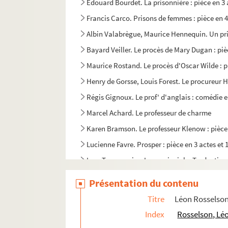
Édouard Bourdet. La prisonnière : pièce en 3 
Francis Carco. Prisons de femmes : pièce en 4
Albin Valabrègue, Maurice Hennequin. Un pri
Bayard Veiller. Le procès de Mary Dugan : piè
Maurice Rostand. Le procès d'Oscar Wilde : p
Henry de Gorsse, Louis Forest. Le procureur Ha
Régis Gignoux. Le prof' d'anglais : comédie e
Marcel Achard. Le professeur de charme
Karen Bramson. Le professeur Klenow : pièce 
Lucienne Favre. Prosper : pièce en 3 actes et 
Ivan Tourgueniev. La provinciale. Traduction
Willy et Andrée Cocotte. P'stt ! : vaudeville e
Présentation du contenu
André Mouëzy-Eon. Un p'tit homme en or : pi
Titre
Léon Rosselson
Henry Gauthier-Villard (Willy), Luvey. Le p'ti
Index
Rosselson, Lé
Fabre Doran. P'tite marraine ou filleule de gue