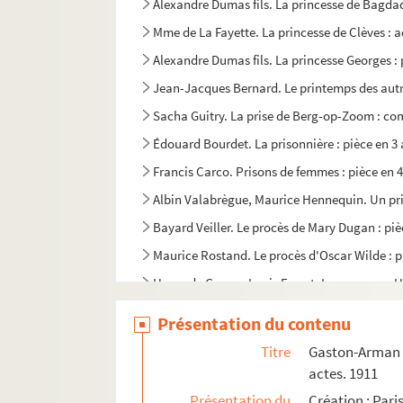
Alexandre Dumas fils. La princesse de Bagdad 
Mme de La Fayette. La princesse de Clèves : a
Alexandre Dumas fils. La princesse Georges : 
Jean-Jacques Bernard. Le printemps des autre
Sacha Guitry. La prise de Berg-op-Zoom : com
Édouard Bourdet. La prisonnière : pièce en 3 
Francis Carco. Prisons de femmes : pièce en 4
Albin Valabrègue, Maurice Hennequin. Un pri
Bayard Veiller. Le procès de Mary Dugan : piè
Maurice Rostand. Le procès d'Oscar Wilde : p
Henry de Gorsse, Louis Forest. Le procureur Ha
Régis Gignoux. Le prof' d'anglais : comédie e
Présentation du contenu
Marcel Achard. Le professeur de charme
Titre
Gaston-Arman d
Karen Bramson. Le professeur Klenow : pièce 
actes. 1911
Lucienne Favre. Prosper : pièce en 3 actes et 
Présentation du
Création : Pari