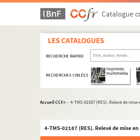
Auguste Achaume, Marcel Nancey. Une poule d
Jeanne Furrer. La poupée : drame en 1 acte et
Catalogue co
Valentine et André Jager-Schmidt. La poupée 
José Germain. Poupette : comédie en 3 actes
LES CATALOGUES
Louis Verneuil. Pour avoir Adrienne : comédie
Léon Xanrof, Michel Carré. Pour être aimée : 
RECHERCHE RAPIDE
Georges de Wissant. Pour être joué : pièce en
François Coppée. Pour la couronne : drame en
Imprimés
multimédia
RECHERCHES CIBLÉES
Clifford Odets. Pour le meilleur et pour le pir
Lucien Ampis, Augustine Leriche. Pour marier 
Pierre Thomas, Félix Mortreuil. Pour paraître
Accueil CCFr
4-TMS-02187 (RES). Relevé de mise e
>
André Rivoire, Yves Mirande. Pour vivre heure
Molière. Les précieuses ridicules : comédie en
Lucien Descaves. La préférée : pièce en 3 acte
4-TMS-02187 (RES). Relevé de mise en 
André Bisson. Le premier lit : comédie en 3 ac