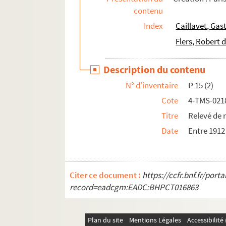
contenu
Ivan Tourgueniev. La provinciale. Traduction
Index
Caillavet, Ga
Willy et Andrée Cocotte. P'stt ! : vaudeville e
Flers, Robert 
André Mouëzy-Eon. Un p'tit homme en or : pi
Henry Gauthier-Villard (Willy), Luvey. Le p'ti
Description du contenu
Fabre Doran. P'tite marraine ou filleule de gue
N° d'inventaire
P 15 (2)
Georges Feydeau. La puce à l'oreille : pièce e
Cote
4-TMS-021
Jean de Létraz. La pucelle d'Auteuil : pièce en
Titre
Relevé de 
Georges Fagot. La pucelle de Belleville : comé
Date
Entre 1912
Georges-Bernard Shaw. Pygmalion : comédie r
Sacha Guitry. Quadrille : comédie en 6 actes.
Sacha Guitry. Quand jouons-nous la comédie :
Citer ce document :
https://ccfr.bnf.fr/por
Grégoire Leclos. Quand Madelon... : comédie
record=eadcgm:EADC:BHPCT016863
Brendan Behan. The quare fellow : comédie d
Melly Mellow. Quatre dames bien chambrées
Plan du site
Mentions Légales
Accessibilit