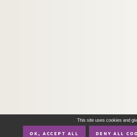
Françoise Sagan. La robe mauve de Valentine :
Eugène Brieux. La robe rouge : pièce en 4 act
Paul Géraldy. Robert et Marianne : comédie e
Benjamin Antier, Saint-Amand, Frédérick Lema
Anicet Bourgeois, Pierre Alexis Ponson du Ter
André Rivoire. Roger Bontemps : pièce en 3 ac
Jules Mary, Georges-Auguste Grisier. Roger-L
Gaston-Arman de Caillavet, Robert de Flers, 
Claude-André Puget. Le roi de la fête : coméd
Paul Millet. Le roi de l'argent : drame en 3 pa
Charles Desnoyer, Léon Beauvallet. Le roi de
Le roi des Gascons. 1899
Robert Bodet, Camille Kufferath. Le roi du se
This site uses cookies and gi
Louis Marsolleau, Maurice Soulié. Le roi gala
OK, ACCEPT ALL
DENY ALL CO