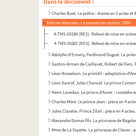
Dans le document :
Daniel Riche. Le prétexte : pièce en 2 actes. 1
Charles Buet. Le prêtre : drame en 5 actes et 
Félicien Marceau. La preuve par quatre. 1964
4-TMS-03180 (RES). Relevé de mise en scène.
4-TMS-03181 (RES). Relevé de mise en scène.
Adolphe d'Ennery, Ferdinand Dugué. La prière
Gaston-Arman de Caillavet, Robert de Flers. 
Léon Rosselson. Le primitif : adaptation d'
Léon Xanrof, Jules Chancel. Le prince Consort
Henri Lavedan. Le prince d'Aurec : comédie e
Charles Méré. Le prince Jean : pièce en 4 acte
Jules Claretie. Prince Zilah : pièce en 4 actes
Alexandre Dumas fils. La princesse de Bagdad 
Mme de La Fayette. La princesse de Clèves : a