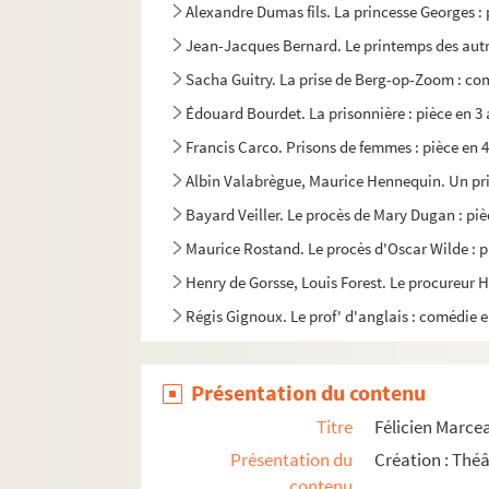
Alexandre Dumas fils. La princesse Georges : 
Jean-Jacques Bernard. Le printemps des autre
Sacha Guitry. La prise de Berg-op-Zoom : com
Édouard Bourdet. La prisonnière : pièce en 3 
Francis Carco. Prisons de femmes : pièce en 4
Albin Valabrègue, Maurice Hennequin. Un pri
Bayard Veiller. Le procès de Mary Dugan : piè
Maurice Rostand. Le procès d'Oscar Wilde : p
Henry de Gorsse, Louis Forest. Le procureur Ha
Régis Gignoux. Le prof' d'anglais : comédie e
Marcel Achard. Le professeur de charme
Karen Bramson. Le professeur Klenow : pièce 
Présentation du contenu
Lucienne Favre. Prosper : pièce en 3 actes et 
Titre
Félicien Marce
Ivan Tourgueniev. La provinciale. Traduction
Présentation du
Création : Théâ
contenu
Willy et Andrée Cocotte. P'stt ! : vaudeville e