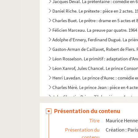
Jacques Deval. La prétentaine : comédie en 6
Daniel Riche. Le prétexte : pièce en 2 actes. 1
Charles Buet. Le prêtre : drame en 5 actes et 
Félicien Marceau. La preuve par quatre. 1964
Adolphe d'Ennery, Ferdinand Dugué. La prière
Gaston-Arman de Caillavet, Robert de Flers. 
Léon Rosselson. Le primitif : adaptation d'
Léon Xanrof, Jules Chancel. Le prince Consort
Henri Lavedan. Le prince d'Aurec : comédie e
Charles Méré. Le prince Jean : pièce en 4 acte
Jules Claretie. Prince Zilah : pièce en 4 actes
Alexandre Dumas fils. La princesse de Bagdad 
Présentation du contenu
Mme de La Fayette. La princesse de Clèves : a
Titre
Maurice Hennequ
Alexandre Dumas fils. La princesse Georges : 
Présentation du
Création : Pari
Jean-Jacques Bernard. Le printemps des autre
contenu