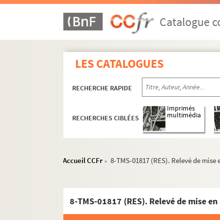
Xavier de Montépin, Jules Dornay. La porteuse
Frantz Beauvallet. Le portier du no 15 : drame
Catalogue co
Henry Bataille. La possession : pièce en 4 act
William Busnach. Pot-Bouille : pièce en 5 ac
LES CATALOGUES
Montague Glass. Potash et Perlmutter : pièce
René Peter, Henri Falck. Pouche : pièce en 3 
RECHERCHE RAPIDE
Eugène Labiche, Édouard Martin. La poudre a
Tristan Bernard. Le poulailler : comédie en 3 
Imprimés
multimédia
RECHERCHES CIBLÉES
Henri Mathonnet de Saint Georges. La poule au
Auguste Achaume, Marcel Nancey. Une poule d
Jeanne Furrer. La poupée : drame en 1 acte et
Accueil CCFr
8-TMS-01817 (RES). Relevé de mise e
>
Valentine et André Jager-Schmidt. La poupée 
José Germain. Poupette : comédie en 3 actes
Louis Verneuil. Pour avoir Adrienne : comédie
8-TMS-01817 (RES). Relevé de mise en 
Léon Xanrof, Michel Carré. Pour être aimée : 