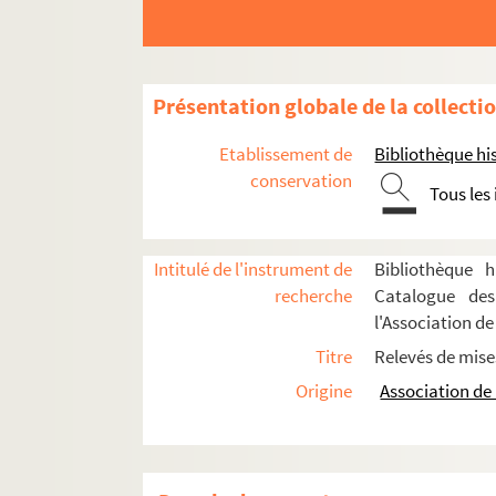
Tristan Bernard. Le poulailler : comédie en 3 
Henri Mathonnet de Saint Georges. La poule au
Auguste Achaume, Marcel Nancey. Une poule d
Présentation globale de la collecti
Jeanne Furrer. La poupée : drame en 1 acte et
Etablissement de
Bibliothèque his
Valentine et André Jager-Schmidt. La poupée 
conservation
Tous les
José Germain. Poupette : comédie en 3 actes
Louis Verneuil. Pour avoir Adrienne : comédie
Intitulé de l'instrument de
Bibliothèque h
Léon Xanrof, Michel Carré. Pour être aimée : 
recherche
Catalogue des
Georges de Wissant. Pour être joué : pièce en
l'Association de
François Coppée. Pour la couronne : drame en
Titre
Relevés de mise
Clifford Odets. Pour le meilleur et pour le pir
Origine
Association de 
Lucien Ampis, Augustine Leriche. Pour marier 
Pierre Thomas, Félix Mortreuil. Pour paraître
André Rivoire, Yves Mirande. Pour vivre heure