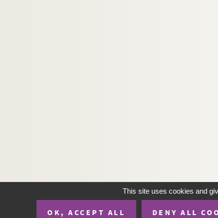
Jules Lemaître. Révoltée : pièce en 4 actes. 1
Jacques Monnier. Ribouldingue : vaudeville en
Alfred Fabre-Luce. Richard : comédie en 3 act
William Shakespeare. Richard III. 1964
Jules Dornay, Maurice Coste. Richelieu à Fon
Nozière. La riposte : pièce en 3 actes et 4 tab
Théodore de Banville. Riquet à la houppe : co
Edmond About. Risette ou les millions dans l
Ernest Grenet-Dancourt. Rival pour rire : com
Henry Kistemaeckers, Eugène Delard. La rivale
Armand Thibaut. La Rivale de l'homme : pièce
Fernand Nozière. La robe de perles : comédie 
Françoise Sagan. La robe mauve de Valentine :
This site uses cookies and gi
Eugène Brieux. La robe rouge : pièce en 4 act
OK, ACCEPT ALL
DENY ALL CO