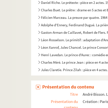
Daniel Riche. Le prétexte : pièce en 2 actes. 1
Charles Buet. Le prêtre : drame en 5 actes et 
Félicien Marceau. La preuve par quatre. 1964
Adolphe d'Ennery, Ferdinand Dugué. La prière
Gaston-Arman de Caillavet, Robert de Flers. 
Léon Rosselson. Le primitif : adaptation d'
Léon Xanrof, Jules Chancel. Le prince Consort
Henri Lavedan. Le prince d'Aurec : comédie e
Charles Méré. Le prince Jean : pièce en 4 acte
Jules Claretie. Prince Zilah : pièce en 4 actes
Alexandre Dumas fils. La princesse de Bagdad 
Mme de La Fayette. La princesse de Clèves : a
Présentation du contenu
Alexandre Dumas fils. La princesse Georges : 
Titre
André Bisson. L
Jean-Jacques Bernard. Le printemps des autre
Présentation du
Création : Paris
contenu
Sacha Guitry. La prise de Berg-op-Zoom : com