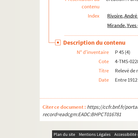
contenu
Jean-Jacques Bernard. Le printemps des autre
Index
Rivoire, André
Sacha Guitry. La prise de Berg-op-Zoom : com
Mirande, Yves 
Édouard Bourdet. La prisonnière : pièce en 3 
Francis Carco. Prisons de femmes : pièce en 4
Description du contenu
Albin Valabrègue, Maurice Hennequin. Un pri
N° d'inventaire
P 45 (4)
Bayard Veiller. Le procès de Mary Dugan : piè
Cote
4-TMS-022
Maurice Rostand. Le procès d'Oscar Wilde : p
Titre
Relevé de 
Henry de Gorsse, Louis Forest. Le procureur Ha
Date
Entre 1912
Régis Gignoux. Le prof' d'anglais : comédie e
Marcel Achard. Le professeur de charme
Karen Bramson. Le professeur Klenow : pièce 
Citer ce document :
https://ccfr.bnf.fr/por
Lucienne Favre. Prosper : pièce en 3 actes et 
record=eadcgm:EADC:BHPCT016781
Ivan Tourgueniev. La provinciale. Traduction
Willy et Andrée Cocotte. P'stt ! : vaudeville e
Plan du site
Mentions Légales
Accessibilit