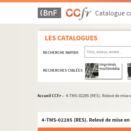
Victorien Sardou. Les pommes du voisin : com
Emile Durafour. Le pompier de victoire : folie
Catalogue co
Alfred Vercourt, Jean Bever. Le pompier du M
Prosper Dinaux, Eugène Sue. Les pontons : d
LES CATALOGUES
Octave Mirbeau. Le portefeuille : comédie en 
Pierre Sauvil et Eric Assous. Le portefeuille. 
RECHERCHE RAPIDE
Alexandre Fontanes. Le porteur aux Halles : d
Xavier de Montépin, Jules Dornay. La porteuse
Imprimés
multimédia
RECHERCHES CIBLÉES
Frantz Beauvallet. Le portier du no 15 : drame
Henry Bataille. La possession : pièce en 4 act
William Busnach. Pot-Bouille : pièce en 5 ac
Accueil CCFr
4-TMS-02285 (RES). Relevé de mise e
>
Montague Glass. Potash et Perlmutter : pièce
René Peter, Henri Falck. Pouche : pièce en 3 
Eugène Labiche, Édouard Martin. La poudre a
4-TMS-02285 (RES). Relevé de mise en 
Tristan Bernard. Le poulailler : comédie en 3 