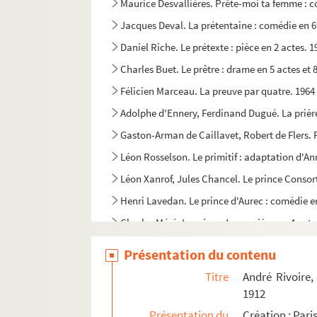
Maurice Desvallières. Prête-moi ta femme : c
Jacques Deval. La prétentaine : comédie en 6
Daniel Riche. Le prétexte : pièce en 2 actes. 1
Charles Buet. Le prêtre : drame en 5 actes et 
Félicien Marceau. La preuve par quatre. 1964
Adolphe d'Ennery, Ferdinand Dugué. La prière
Gaston-Arman de Caillavet, Robert de Flers. 
Léon Rosselson. Le primitif : adaptation d'
Léon Xanrof, Jules Chancel. Le prince Consort
Henri Lavedan. Le prince d'Aurec : comédie e
Charles Méré. Le prince Jean : pièce en 4 acte
Jules Claretie. Prince Zilah : pièce en 4 actes
Présentation du contenu
Alexandre Dumas fils. La princesse de Bagdad 
Titre
André Rivoire,
Mme de La Fayette. La princesse de Clèves : a
1912
Alexandre Dumas fils. La princesse Georges : 
Présentation du
Création : Pari