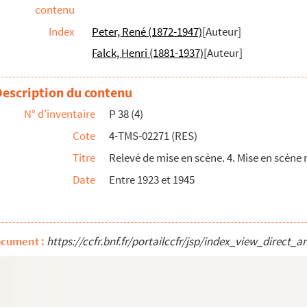
contenu
Index
Peter, René (1872-1947)
[Auteur]
édie en 2 actes, en prose. 1861
Falck, Henri (1881-1937)
[Auteur]
 comédie gaie en 4 actes. Entre 1900 et 19...
Description du contenu
eville en 3 actes. 1920
N° d'inventaire
P 38 (4)
1911
Cote
4-TMS-02271 (RES)
le ruban hypothétique : comédie en 3 actes ...
Titre
Relevé de mise en scène. 4. Mise en scène 
Date
Entre 1923 et 1945
1919
siste en 3 actes. 1904
ocument :
https://ccfr.bnf.fr/portailccfr/jsp/index_view_dir
 vers. 1895
actes et 8 tableaux. 1955
médie en 3 actes. 1927