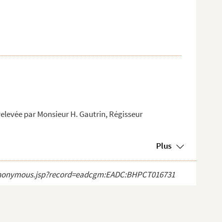
relevée par Monsieur H. Gautrin, Régisseur
Plus
ect_anonymous.jsp?record=eadcgm:EADC:BHPCT016731