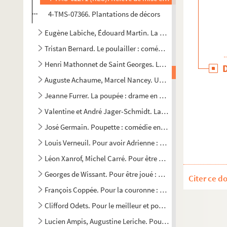
4-TMS-07366. Plantations de décors
Eugène Labiche, Édouard Martin. La poudre aux yeux : com
Tristan Bernard. Le poulailler : comédie en 3 actes. 1908
Henri Mathonnet de Saint Georges. La poule aux yeux d'or :
Auguste Achaume, Marcel Nancey. Une poule de luxe : vaud
Jeanne Furrer. La poupée : drame en 1 acte et 2 tableaux. 
Valentine et André Jager-Schmidt. La poupée française ou 
José Germain. Poupette : comédie en 3 actes. 1931
Louis Verneuil. Pour avoir Adrienne : comédie en 3 actes. 
Léon Xanrof, Michel Carré. Pour être aimée : comédie fantai
Georges de Wissant. Pour être joué : pièce en 1 acte. 1930
Citer ce d
François Coppée. Pour la couronne : drame en 5 actes et en
Clifford Odets. Pour le meilleur et pour le pire : pièce en 2 
Lucien Ampis, Augustine Leriche. Pour marier ma fille : co