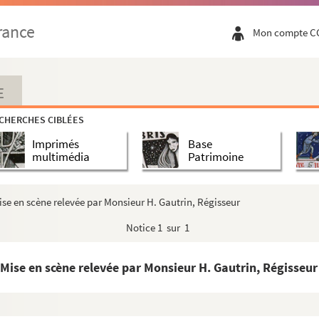
ogue. 1899
rance
Mon compte C
1898
E
arde ou les halles en 1804 : drame en 5 a...
CHERCHES CIBLÉES
70
Imprimés
Base
3 actes, en vers. 1901
multimédia
Patrimoine
 Entre 1880 et 1945
ise en scène relevée par Monsieur H. Gautrin, Régisseur
643
Notice
1 sur 1
Mise en scène relevée par Monsieur H. Gautrin, Régisseur
es et 4 tableaux. 1864
 1 acte. 1888