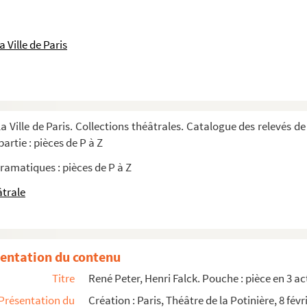
vaudeville en 3 actes. 1928
s. 1841
 Ville de Paris
es et 6 tableaux. 1900
ame en 5 actes et 9 tableaux dont un prolo...
a Ville de Paris. Collections théâtrales. Catalogue des relevés de
1872
artie : pièces de P à Z
ramatiques : pièces de P à Z
on d'après le roman d'Emile Zola. 1883
âtrale
Adaptation par John Raphaël. 1916
cène relevée par Monsieur H. Gautrin, Régisseur
entation du contenu
cène relevée par Monsieur H. Gautrin, Régisseur
Titre
René Peter, Henri Falck. Pouche : pièce en 3 ac
cène Régisseur H. Gautrin
Présentation du
Création : Paris, Théâtre de la Potinière, 8 févr
cène relevée par Monsieur H. Gautrin, Régisseur