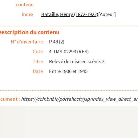
contenu
Index
Bataille, Henry (1872-1922)
[Auteur]
 Entre 1880 et 1945
643
Description du contenu
N° d'inventaire
P 48 (2)
Cote
4-TMS-02293 (RES)
es et 4 tableaux. 1864
Titre
Relevé de mise en scène. 2
 1 acte. 1888
Date
Entre 1906 et 1945
vaudeville en 3 actes. 1928
s. 1841
ocument :
https://ccfr.bnf.fr/portailccfr/jsp/index_view_dir
es et 6 tableaux. 1900
ame en 5 actes et 9 tableaux dont un prolo...
1872