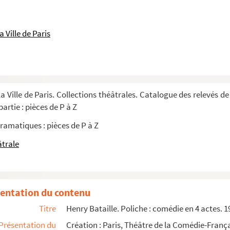
6
ilitaire en 2 actes
 Ville de Paris
3 actes. 1925
is : comédie en 3 actes. 1870
ogue. 1899
a Ville de Paris. Collections théâtrales. Catalogue des relevés de
1898
artie : pièces de P à Z
ramatiques : pièces de P à Z
âtrale
arde ou les halles en 1804 : drame en 5 a...
70
3 actes, en vers. 1901
entation du contenu
Titre
Henry Bataille. Poliche : comédie en 4 actes. 1
Présentation du
Création : Paris, Théâtre de la Comédie-Franç