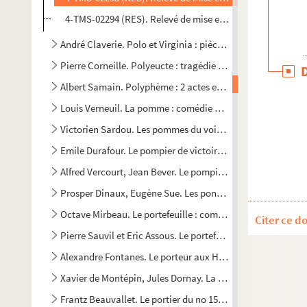
4-TMS-02294 (RES). Relevé de mise en scène. 3
André Claverie. Polo et Virginia : pièce en 3 actes en prose.
Pierre Corneille. Polyeucte : tragédie en 5 actes, en vers. 1
Albert Samain. Polyphème : 2 actes en vers. 1904
Louis Verneuil. La pomme : comédie en 3 actes. 1922
Victorien Sardou. Les pommes du voisin : comédie en 3 act
Emile Durafour. Le pompier de victoire : folie-vaudeville en
Alfred Vercourt, Jean Bever. Le pompier du Moulin-Rouge : 
Prosper Dinaux, Eugène Sue. Les pontons : drame en 5 acte
Octave Mirbeau. Le portefeuille : comédie en 1 acte. 1902
Citer ce d
Pierre Sauvil et Eric Assous. Le portefeuille. 1995
Alexandre Fontanes. Le porteur aux Halles : drame en 5 act
Xavier de Montépin, Jules Dornay. La porteuse de pain : dr
Frantz Beauvallet. Le portier du no 15 : drame en 5 actes. 