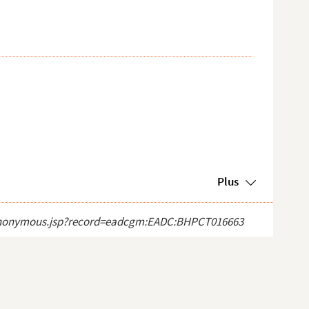
Plus
ect_anonymous.jsp?record=eadcgm:EADC:BHPCT016663