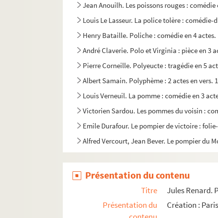
Jean Anouilh. Les poissons rouges : comédie 
Louis Le Lasseur. La police tolère : comédie-
Henry Bataille. Poliche : comédie en 4 actes.
André Claverie. Polo et Virginia : pièce en 3 a
Pierre Corneille. Polyeucte : tragédie en 5 act
Albert Samain. Polyphème : 2 actes en vers. 
Louis Verneuil. La pomme : comédie en 3 acte
Victorien Sardou. Les pommes du voisin : com
Emile Durafour. Le pompier de victoire : folie
Alfred Vercourt, Jean Bever. Le pompier du M
Prosper Dinaux, Eugène Sue. Les pontons : d
Octave Mirbeau. Le portefeuille : comédie en 
Présentation du contenu
Pierre Sauvil et Eric Assous. Le portefeuille. 
Titre
Jules Renard. P
Alexandre Fontanes. Le porteur aux Halles : d
Présentation du
Création : Pari
contenu
Xavier de Montépin, Jules Dornay. La porteuse