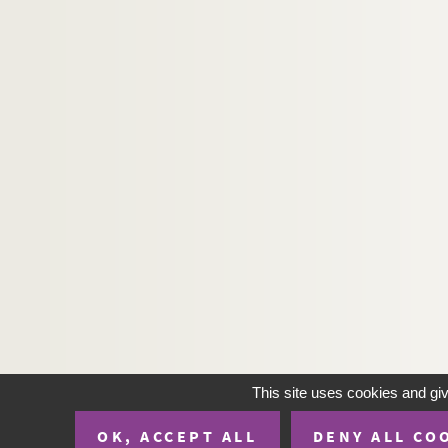
Léon Beauvallet. Les quatre Henri ou la desti
Ferdinand de Laboullaye, Jules.... Les quatre 
Marcel Aymé. Les quatre vérités : pièce en 4 a
Paul Meurice. Quatre-vingt-treize : drame en 
Pierre Veber. Que Suzanne n'en sache rien! : 
Pierre-Paul Fournier, Henry Turpin. Le "Qu'en 
Alexandre Dumas fils. La question d'argent :
Victorien Sardou. Rabagas : comédie en 4 ac
Henri Falk. Le rabatteur : pièce en 4 actes. 19
Emile Fabre. La rabouilleuse : pièce en 4 act
François Porché. La race errante : drame en 3
Ferdinand Bruckner. Les races : pièce en 8 t
Henry Bernstein. La rafale : pièce en 3 actes.
This site uses cookies and gi
Ernest William Hornung, Eugene W. Presbrey. R
OK, ACCEPT ALL
DENY ALL CO