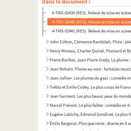
Dans le document :
André Mouëzy-Eon, Alexandre Fontanes. Plein aux 
4-TMS-02439 (RES). Relevé de mise en scène
4-TMS-02440 (RES). Relevé de mise en scène
4-TMS-02441 (RES). Relevé de mise en scène
John Colton, Clemence Randolph. Pluie : pièc
Henry Moreau, Charles Quinel. Plumard et Bar
Pierre Barillet, Jean-Pierre Grédy. La plume 
Jean Nohain. Plume au vent : fantaisie musica
Jean Jullien. Les plumes du geai : comédie en
Trébla et Emile Codey. Le plus corps de France
Jean Sarment. Les plus beaux yeux du monde 
Marcel Prévost. La plus faible : comédie en 4 
Eugène Labiche, Edmond Gondinet. Le plus he
Émile Bergerat. Plus que reine : drame en 5 a