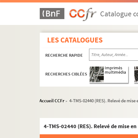
Paul Armont, Marcel Gerbidon. Une petite sa
Paul de Pitray. Les petites filles modèles : co
Catalogue co
Maurice Ordonneau. Les petites Godin : coméd
Anicet Bourgeois, Adrien Decourcelle. Les pet
LES CATALOGUES
Hippolyte Raymond, Jules de Gastyne. Les peti
Lucien Népoty. Les petits : pièce en 3 actes. 1
RECHERCHE RAPIDE
Henri Sébille et Georges Fernoux. Les petits
Eugène Labiche et Delacour. Les petits oiseau
Imprimés
multimédia
RECHERCHES CIBLÉES
Gaston Cronier. Un peu de musique : pièce en
Georges Courteline. La peur des coups : sayne
Jean Racine. Phèdre : tragédie en 5 actes et e
Accueil CCFr
4-TMS-02440 (RES). Relevé de mise e
>
Georges Rivollet. Les phéniciennes : drame en
Adhémar de Montgon. Philéas Fogg et la perle
Émile Augier. Philiberte : comédie en 3 actes 
4-TMS-02440 (RES). Relevé de mise en 
Jacques Bousquet, Henri Falk. Phili : conte mo