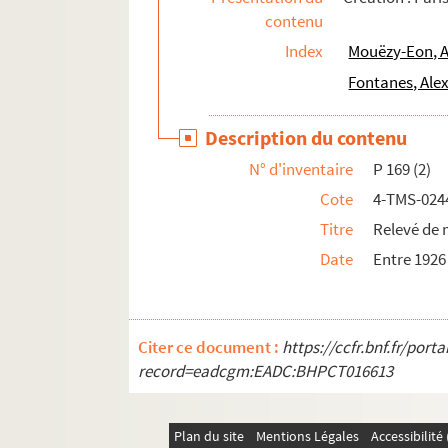
contenu
Octave Mirbeau. Le portefeuille : comédie en 
Index
Mouëzy-Eon, A
Pierre Sauvil et Eric Assous. Le portefeuille. 
Fontanes, Ale
Alexandre Fontanes. Le porteur aux Halles : d
Xavier de Montépin, Jules Dornay. La porteuse
Description du contenu
Frantz Beauvallet. Le portier du no 15 : drame
N° d'inventaire
P 169 (2)
Henry Bataille. La possession : pièce en 4 act
Cote
4-TMS-024
William Busnach. Pot-Bouille : pièce en 5 ac
Titre
Relevé de 
Montague Glass. Potash et Perlmutter : pièce
Date
Entre 1926
René Peter, Henri Falck. Pouche : pièce en 3 
Eugène Labiche, Édouard Martin. La poudre a
Tristan Bernard. Le poulailler : comédie en 3 
Citer ce document :
https://ccfr.bnf.fr/por
Henri Mathonnet de Saint Georges. La poule au
record=eadcgm:EADC:BHPCT016613
Auguste Achaume, Marcel Nancey. Une poule d
Jeanne Furrer. La poupée : drame en 1 acte et
Plan du site
Mentions Légales
Accessibilit