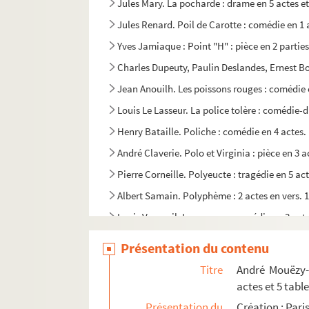
Jules Mary. La pocharde : drame en 5 actes et
Jules Renard. Poil de Carotte : comédie en 1 
Yves Jamiaque : Point "H" : pièce en 2 parties
Charles Dupeuty, Paulin Deslandes, Ernest Bou
Jean Anouilh. Les poissons rouges : comédie 
Louis Le Lasseur. La police tolère : comédie-
Henry Bataille. Poliche : comédie en 4 actes.
André Claverie. Polo et Virginia : pièce en 3 a
Pierre Corneille. Polyeucte : tragédie en 5 act
Albert Samain. Polyphème : 2 actes en vers. 
Louis Verneuil. La pomme : comédie en 3 acte
Victorien Sardou. Les pommes du voisin : com
Présentation du contenu
Emile Durafour. Le pompier de victoire : folie
Titre
André Mouëzy-E
Alfred Vercourt, Jean Bever. Le pompier du M
actes et 5 tabl
Prosper Dinaux, Eugène Sue. Les pontons : d
Présentation du
Création : Pari