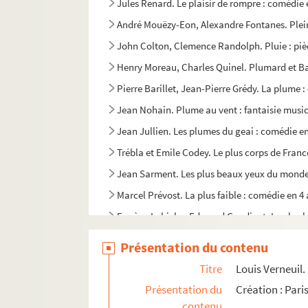
Jules Renard. Le plaisir de rompre : comédie 
André Mouëzy-Eon, Alexandre Fontanes. Plein a
John Colton, Clemence Randolph. Pluie : pièc
Henry Moreau, Charles Quinel. Plumard et Bar
Pierre Barillet, Jean-Pierre Grédy. La plume 
Jean Nohain. Plume au vent : fantaisie musica
Jean Jullien. Les plumes du geai : comédie en
Trébla et Emile Codey. Le plus corps de France
Jean Sarment. Les plus beaux yeux du monde 
Marcel Prévost. La plus faible : comédie en 4 
Eugène Labiche, Edmond Gondinet. Le plus he
Émile Bergerat. Plus que reine : drame en 5 a
Présentation du contenu
Jules Mary. La pocharde : drame en 5 actes et
Titre
Louis Verneuil.
Jules Renard. Poil de Carotte : comédie en 1 
Présentation du
Création : Pari
Yves Jamiaque : Point "H" : pièce en 2 parties
contenu