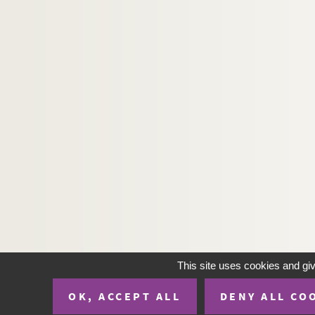
Melly Mellow. Quatre dames bien chambrées
Léon Beauvallet. Les quatre Henri ou la desti
Ferdinand de Laboullaye, Jules.... Les quatre 
Marcel Aymé. Les quatre vérités : pièce en 4 a
Paul Meurice. Quatre-vingt-treize : drame en 
Pierre Veber. Que Suzanne n'en sache rien! : 
Pierre-Paul Fournier, Henry Turpin. Le "Qu'en 
Alexandre Dumas fils. La question d'argent :
Victorien Sardou. Rabagas : comédie en 4 ac
Henri Falk. Le rabatteur : pièce en 4 actes. 19
Emile Fabre. La rabouilleuse : pièce en 4 act
François Porché. La race errante : drame en 3
This site uses cookies and gi
Ferdinand Bruckner. Les races : pièce en 8 t
OK, ACCEPT ALL
DENY ALL CO
Henry Bernstein. La rafale : pièce en 3 actes.