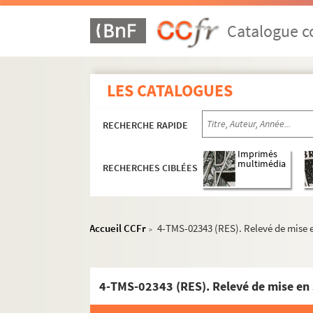
Édouard Pailleron. Petite pluie... : comédie e
Lambert-Thiboust, Ernest Blum. La petite Pol
Catalogue co
Albert Willemetz. Petite reine : pièce en 3 ac
Pierre Palau, Marcel Leroux. Petite rosse, co
LES CATALOGUES
Paul Armont, Marcel Gerbidon. Une petite sa
Paul de Pitray. Les petites filles modèles : co
RECHERCHE RAPIDE
Maurice Ordonneau. Les petites Godin : coméd
Anicet Bourgeois, Adrien Decourcelle. Les pet
Imprimés
multimédia
RECHERCHES CIBLÉES
Hippolyte Raymond, Jules de Gastyne. Les peti
Lucien Népoty. Les petits : pièce en 3 actes. 1
Henri Sébille et Georges Fernoux. Les petits
Accueil CCFr
4-TMS-02343 (RES). Relevé de mise e
>
Eugène Labiche et Delacour. Les petits oiseau
Gaston Cronier. Un peu de musique : pièce en
Georges Courteline. La peur des coups : sayne
4-TMS-02343 (RES). Relevé de mise en 
Jean Racine. Phèdre : tragédie en 5 actes et e