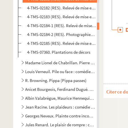
4-TMS-02182 (RES). Relevé de mise en scène. 2. Mise en s
4-TMS-02183 (RES). Relevé de mise en scène. 3. Mise en s
4-TMS-02184-1 (RES). Relevé de mise en scène. 4. Mise en
4-TMS-02184-2 (RES). Photographies de scène
4-TMS-02185 (RES). Relevé de mise en scène. 5. Mise en s
4-TMS-07360. Plantations de décors
Madame Lionel de Chabrillan. Pierre Pascal, un drame au t
Louis Verneuil. Pile ou face : comédie en 5 actes. 1924
R. Browning. Pippa (Pippa passes)
Anicet Bourgeois, Ferdinand Dugué. Les pirates de la savane
Citer ce d
Albin Valabrègue, Maurice Hennequin. Place aux femmes ! 
Jean Racine. Les plaideurs : comédie en 3 actes. 1668
Georges Neveux. Plainte contre inconnu : pièce en 2 actes.
Jules Renard. Le plaisir de rompre : comédie en 1 acte. 189