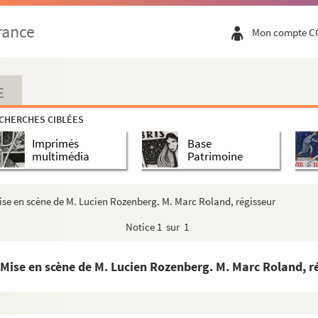
ctes. 1927
rance
Mon compte C
actes et 1 épilogue. 1922
E
en 5 actes. 1860
CHERCHES CIBLÉES
Horace Annesley Vachell. 1917
Imprimés
Base
es. 1926
multimédia
Patrimoine
 : comédie en 3 actes. 1926
es. 1927
ise en scène de M. Lucien Rozenberg. M. Marc Roland, régisseur
 en 3 actes. 1884
Notice
1 sur 1
: comédie en 3 actes. 1857
: vaudeville en 3 actes. 1885
 Mise en scène de M. Lucien Rozenberg. M. Marc Roland, r
omédie en 1 acte. 1903