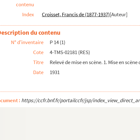
contenu
cène de M. Lucien Rozenberg. M. Marc Roland, régisseur
Index
Croisset, Francis de (1877-1937)
[Auteur]
cène de M. Lucien Rozenberg. M. Marc Roland, régisseur
 scène de M. Lucien Rozenberg. M. Marc Roland, régisseur
Description du contenu
N° d'inventaire
P 14 (1)
cène de M. Lucien Rozenberg. M. Marc Roland, régisseur
Cote
4-TMS-02181 (RES)
Titre
Relevé de mise en scène. 1. Mise en scène
réport : drame en 5 actes. 1885
Date
1931
 : drame à grand spectacle en 5 actes et ...
ocument :
https://ccfr.bnf.fr/portailccfr/jsp/index_view_dir
: comédie en 4 actes. 1898
 1946
7