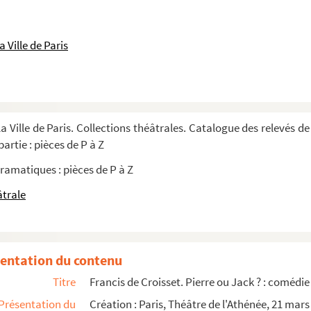
n 3 actes. 1862
 Ville de Paris
. 1894
2
 Entre 1910 et 1940
a Ville de Paris. Collections théâtrales. Catalogue des relevés de
53
artie : pièces de P à Z
s dont 1 palace et 1 palazzo et 6 tablea...
ramatiques : pièces de P à Z
âtrale
ie en 1 acte mêlée de chant. 1852
95
 en 4 actes. 1960
entation du contenu
re 1880 et 1945
Titre
Francis de Croisset. Pierre ou Jack ? : comédie
1 prologue. 1931
Présentation du
Création : Paris, Théâtre de l'Athénée, 21 mars
cène de M. Lucien Rozenberg. M. Marc Roland, régisseur