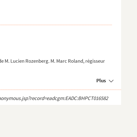
 de M. Lucien Rozenberg. M. Marc Roland, régisseur
Plus
ect_anonymous.jsp?record=eadcgm:EADC:BHPCT016582