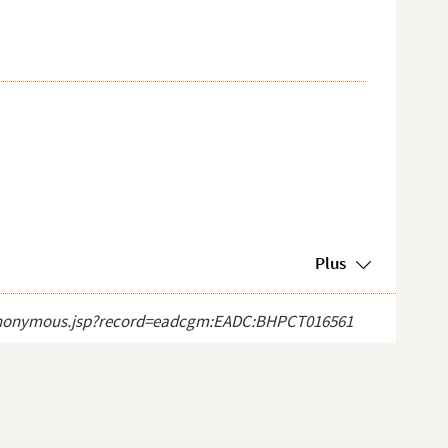
Plus
ect_anonymous.jsp?record=eadcgm:EADC:BHPCT016561