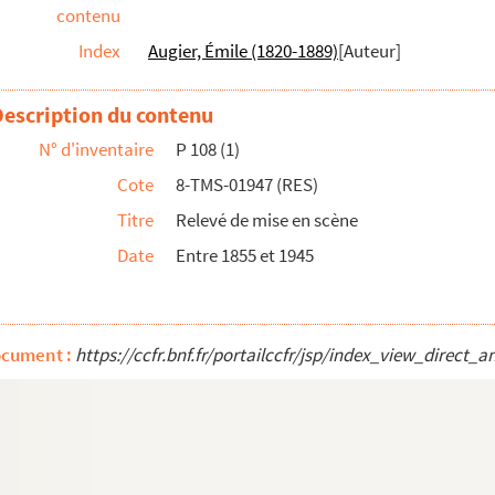
contenu
s dont 1 palace et 1 palazzo et 6 tablea...
Index
Augier, Émile (1820-1889)
[Auteur]
ie en 1 acte mêlée de chant. 1852
Description du contenu
95
N° d'inventaire
P 108 (1)
 en 4 actes. 1960
Cote
8-TMS-01947 (RES)
re 1880 et 1945
Titre
Relevé de mise en scène
t 1 prologue. 1931
Date
Entre 1855 et 1945
réport : drame en 5 actes. 1885
ocument :
https://ccfr.bnf.fr/portailccfr/jsp/index_view_dir
 : drame à grand spectacle en 5 actes et ...
: comédie en 4 actes. 1898
 1946