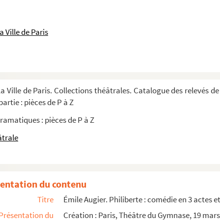
 : comédie en 3 actes. 1926
es. 1927
 Ville de Paris
 en 3 actes. 1884
: comédie en 3 actes. 1857
: vaudeville en 3 actes. 1885
a Ville de Paris. Collections théâtrales. Catalogue des relevés de
omédie en 1 acte. 1903
artie : pièces de P à Z
n 3 actes. 1862
ramatiques : pièces de P à Z
âtrale
. 1894
2
entation du contenu
 Entre 1910 et 1940
Titre
Émile Augier. Philiberte : comédie en 3 actes et
Présentation du
Création : Paris, Théâtre du Gymnase, 19 mars