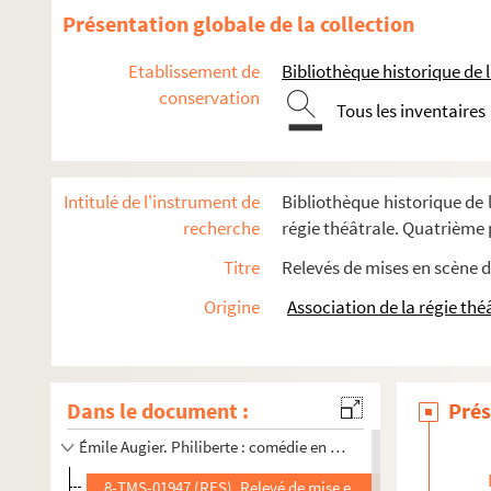
Paul Armont, Marcel Gerbidon. Une petite sans importance
Présentation globale de la collection
Paul de Pitray. Les petites filles modèles : comédie en 5 act
Etablissement de
Bibliothèque historique de la
Maurice Ordonneau. Les petites Godin : comédie-vaudeville
conservation
Anicet Bourgeois, Adrien Decourcelle. Les petites lâchetés 
Tous les inventaires
Hippolyte Raymond, Jules de Gastyne. Les petites voisines 
Lucien Népoty. Les petits : pièce en 3 actes. 1912
Intitulé de l'instrument de
Bibliothèque historique de l
Henri Sébille et Georges Fernoux. Les petits mensonges : c
recherche
régie théâtrale. Quatrième p
Eugène Labiche et Delacour. Les petits oiseaux : comédie e
Titre
Relevés de mises en scène d
Gaston Cronier. Un peu de musique : pièce en 1 acte. 1905
Origine
Association de la régie thé
Georges Courteline. La peur des coups : saynette en 1 acte
Jean Racine. Phèdre : tragédie en 5 actes et en vers. 1677
Georges Rivollet. Les phéniciennes : drame en 4 actes. 190
Dans le document :
Prés
Adhémar de Montgon. Philéas Fogg et la perle mystérieuse.
Émile Augier. Philiberte : comédie en 3 actes et en vers. 1853
8-TMS-01947 (RES). Relevé de mise en scène