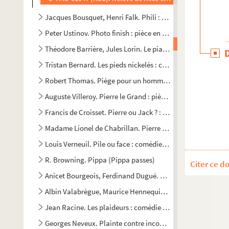
Jacques Bousquet, Henri Falk. Phili : conte moral en 3 palai
Peter Ustinov. Photo finish : pièce en 3 actes. 1964
Théodore Barrière, Jules Lorin. Le piano de Berthe : coméd
Tristan Bernard. Les pieds nickelés : comédie en 1 acte. 18
Robert Thomas. Piège pour un homme seul : pièce policière
Auguste Villeroy. Pierre le Grand : pièce en 7 tableaux. Ent
Francis de Croisset. Pierre ou Jack ? : comédie en 3 actes e
Madame Lionel de Chabrillan. Pierre Pascal, un drame au t
Louis Verneuil. Pile ou face : comédie en 5 actes. 1924
R. Browning. Pippa (Pippa passes)
Citer ce d
Anicet Bourgeois, Ferdinand Dugué. Les pirates de la savane
Albin Valabrègue, Maurice Hennequin. Place aux femmes ! 
Jean Racine. Les plaideurs : comédie en 3 actes. 1668
Georges Neveux. Plainte contre inconnu : pièce en 2 actes.