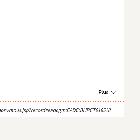
Plus
ect_anonymous.jsp?record=eadcgm:EADC:BHPCT016518