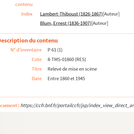
contenu
Index
Lambert-Thiboust (1826-1867)
[Auteur]
Horace Annesley Vachell. 1917
Blum, Ernest (1836-1907)
[Auteur]
es. 1926
 : comédie en 3 actes. 1926
Description du contenu
es. 1927
N° d'inventaire
P 61 (1)
 en 3 actes. 1884
Cote
8-TMS-01860 (RES)
: comédie en 3 actes. 1857
Titre
Relevé de mise en scène
: vaudeville en 3 actes. 1885
Date
Entre 1860 et 1945
omédie en 1 acte. 1903
n 3 actes. 1862
ocument :
https://ccfr.bnf.fr/portailccfr/jsp/index_view_dir
. 1894