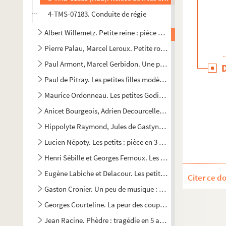
4-TMS-07183. Conduite de régie
Albert Willemetz. Petite reine : pièce en 3 actes, d'après 
Pierre Palau, Marcel Leroux. Petite rosse, comédie en 3 act
Paul Armont, Marcel Gerbidon. Une petite sans importance
Paul de Pitray. Les petites filles modèles : comédie en 5 act
Maurice Ordonneau. Les petites Godin : comédie-vaudeville
Anicet Bourgeois, Adrien Decourcelle. Les petites lâchetés 
Hippolyte Raymond, Jules de Gastyne. Les petites voisines 
Lucien Népoty. Les petits : pièce en 3 actes. 1912
Henri Sébille et Georges Fernoux. Les petits mensonges : c
Eugène Labiche et Delacour. Les petits oiseaux : comédie e
Citer ce d
Gaston Cronier. Un peu de musique : pièce en 1 acte. 1905
Georges Courteline. La peur des coups : saynette en 1 acte
Jean Racine. Phèdre : tragédie en 5 actes et en vers. 1677