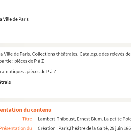
omédie-vaudeville en 4 actes. 1924
 Ville de Paris
 1902
a fille : vaudeville en 3 actes. 1931
 comédie en 1 acte. 1904
bleaux. 1930
a Ville de Paris. Collections théâtrales. Catalogue des relevés de
1909
artie : pièces de P à Z
ramatiques : pièces de P à Z
 1901
âtrale
ctes. 1927
actes et 1 épilogue. 1922
entation du contenu
Titre
Lambert-Thiboust, Ernest Blum. La petite Polo
 5 actes. 1860
Présentation du
Création : Paris,Théâtre de la Gaité, 29 juin 186