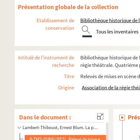
Nicolas Nancey, André Birabeau. Un petit nez retroussé : c
Présentation globale de la collection
André Birabeau. Petit péché : comédie en 3 actes. 1926
Etablissement de
Bibliothèque historique de la
Eugène Brieux. La petite amie : pièce en 4 actes, en prose.
conservation
G. Médina. La petite bonne à tout faire ou Moulinard marie s
Tous les inventaires
Gabriel Timmory et Jean Manoussi. Petite bonne sérieuse :
Alfred Savoir. La petite Catherine : pièce en 2 actes et 6 ta
Intitulé de l'instrument de
Bibliothèque historique de l
Paul Gavault. La petite chocolatière : comédie en 4 actes. 
recherche
régie théâtrale. Quatrième p
Alfred Capus. Petite folle : comédie en 3 actes. 1897
Titre
Relevés de mises en scène d
Alfred Capus. La petite fonctionnaire : comédie en 3 actes.
Origine
Association de la régie thé
Yves Mirande. La petite grue du cinquième : comédie en 3 a
Sacha Guitry. Une petite main qui se place : Comédie en 3 
Romain Coolus. Petite peste : pièce en 3 actes. 1905
Dans le document :
Prés
Édouard Pailleron. Petite pluie... : comédie en 1 acte. 1875
Lambert-Thiboust, Ernest Blum. La petite Pologne : drame en
8-TMS-01860 (RES). Relevé de mise en scène