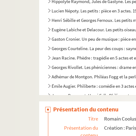
Hippolyte Raymond, Jules de Gastyne. Les peti
Lucien Népoty. Les petits : pièce en 3 actes. 1
Henri Sébille et Georges Fernoux. Les petits
Eugène Labiche et Delacour. Les petits oiseau
Gaston Cronier. Un peu de musique : pièce en
Georges Courteline. La peur des coups : sayne
Jean Racine. Phèdre : tragédie en 5 actes et e
Georges Rivollet. Les phéniciennes : drame en
Adhémar de Montgon. Philéas Fogg et la perle
Émile Augier. Philiberte : comédie en 3 actes 
Jacques Bousquet, Henri Falk. Phili : conte mo
Peter Ustinov. Photo finish : pièce en 3 actes.
Présentation du contenu
Théodore Barrière, Jules Lorin. Le piano de B
Titre
Romain Coolus. 
Tristan Bernard. Les pieds nickelés : comédie
Présentation du
Création : Pari
Robert Thomas. Piège pour un homme seul : pi
contenu