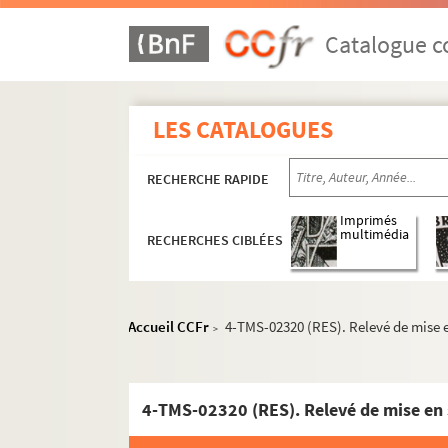
William Shakespeare. Périclès, prince de Tyr 
Line Deberre. Une perle chez des huitres : Vaudev
Catalogue co
Maurice Dekobra. La perle de Chicago : coméd
Victorien Sardou. La perle noire : comédie en
LES CATALOGUES
Sacha Guitry. Les perles de la couronne ou L'hi
Mélesville, Pierre-Frédéric-Adolphe Carmouch
RECHERCHE RAPIDE
Eschyle. Les Perses : tragédie. Traduction pa
Jean Vauthier. Le personnage combattant ou F
Imprimés
multimédia
RECHERCHES CIBLÉES
André de Lorde, Pierre Chaine. Les pervertis :
Henri Lavedan. Pétard : pièce en 3 actes. 191
Alfred Machard. Le petit aiglon : conte héroï
Accueil CCFr
4-TMS-02320 (RES). Relevé de mise e
>
Claude-André Puget. Un petit ange de rien du 
Erskine Caldwell. Le petit arpent du Bon Dieu 
Tristan Bernard. Le petit café : comédie en 3 
4-TMS-02320 (RES). Relevé de mise en 
Maurice Vaucaire. Petit chagrin : comédie en