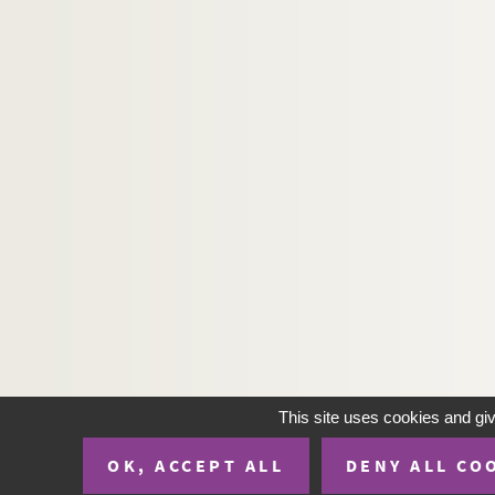
Sacha Guitry. La prise de Berg-op-Zoom : com
Édouard Bourdet. La prisonnière : pièce en 3 
Francis Carco. Prisons de femmes : pièce en 4
Albin Valabrègue, Maurice Hennequin. Un pri
Bayard Veiller. Le procès de Mary Dugan : piè
Maurice Rostand. Le procès d'Oscar Wilde : p
Henry de Gorsse, Louis Forest. Le procureur Ha
Régis Gignoux. Le prof' d'anglais : comédie e
Marcel Achard. Le professeur de charme
Karen Bramson. Le professeur Klenow : pièce 
Lucienne Favre. Prosper : pièce en 3 actes et 
Ivan Tourgueniev. La provinciale. Traduction
This site uses cookies and gi
Willy et Andrée Cocotte. P'stt ! : vaudeville e
OK, ACCEPT ALL
DENY ALL CO
André Mouëzy-Eon. Un p'tit homme en or : pi