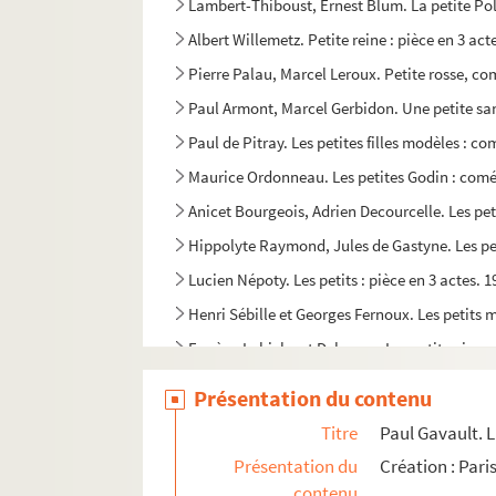
Lambert-Thiboust, Ernest Blum. La petite Pol
Albert Willemetz. Petite reine : pièce en 3 ac
Pierre Palau, Marcel Leroux. Petite rosse, co
Paul Armont, Marcel Gerbidon. Une petite sa
Paul de Pitray. Les petites filles modèles : co
Maurice Ordonneau. Les petites Godin : coméd
Anicet Bourgeois, Adrien Decourcelle. Les pet
Hippolyte Raymond, Jules de Gastyne. Les peti
Lucien Népoty. Les petits : pièce en 3 actes. 1
Henri Sébille et Georges Fernoux. Les petits
Eugène Labiche et Delacour. Les petits oiseau
Gaston Cronier. Un peu de musique : pièce en
Présentation du contenu
Georges Courteline. La peur des coups : sayne
Titre
Paul Gavault. L
Jean Racine. Phèdre : tragédie en 5 actes et e
Présentation du
Création : Pari
Georges Rivollet. Les phéniciennes : drame en
contenu