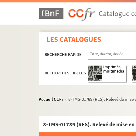
Henri Lavedan. Pétard : pièce en 3 actes. 191
Alfred Machard. Le petit aiglon : conte héroï
Catalogue co
Claude-André Puget. Un petit ange de rien du 
Erskine Caldwell. Le petit arpent du Bon Dieu 
LES CATALOGUES
Tristan Bernard. Le petit café : comédie en 3 
Maurice Vaucaire. Petit chagrin : comédie en
RECHERCHE RAPIDE
Henry Meilhac et Ludovic Halévy. Le petit hôt
William Busnach. Le petit Jacques : drame en
Imprimés
multimédia
RECHERCHES CIBLÉES
Jacques Lemaire, Frances Burnett, Joseph J. 
Henri Crisafulli, Victor Bernard. Le petit Lud
Nicolas Nancey, André Birabeau. Un petit nez
Accueil CCFr
8-TMS-01789 (RES). Relevé de mise e
>
André Birabeau. Petit péché : comédie en 3 a
Eugène Brieux. La petite amie : pièce en 4 act
G. Médina. La petite bonne à tout faire ou Mou
8-TMS-01789 (RES). Relevé de mise en 
Gabriel Timmory et Jean Manoussi. Petite bon