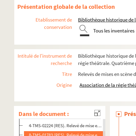
Henry Meilhac et Ludovic Halévy. Le petit hôtel : comédie e
Présentation globale de la collection
William Busnach. Le petit Jacques : drame en 9 tableaux. 
Etablissement de
Bibliothèque historique de la
Jacques Lemaire, Frances Burnett, Joseph J. Schumann. Le 
conservation
Henri Crisafulli, Victor Bernard. Le petit Ludovic : comédie
Tous les inventaires
Nicolas Nancey, André Birabeau. Un petit nez retroussé : c
André Birabeau. Petit péché : comédie en 3 actes. 1926
Intitulé de l'instrument de
Bibliothèque historique de l
Eugène Brieux. La petite amie : pièce en 4 actes, en prose.
recherche
régie théâtrale. Quatrième p
G. Médina. La petite bonne à tout faire ou Moulinard marie s
Titre
Relevés de mises en scène d
Gabriel Timmory et Jean Manoussi. Petite bonne sérieuse :
Origine
Association de la régie thé
Alfred Savoir. La petite Catherine : pièce en 2 actes et 6 ta
Paul Gavault. La petite chocolatière : comédie en 4 actes. 19
4-TMS-02222 (RES). Relevé de mise en scène. 1
Dans le document :
Prés
4-TMS-02223 (RES). Relevé de mise en scène. 2
4-TMS-02224 (RES). Relevé de mise en scène. 3
8-TMS-01783 (RES). Relevé de mise en scène. 4