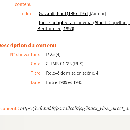
contenu
Index
Gavault, Paul (1867-1951)
[Auteur]
Pièce adaptée au cinéma (Albert Capellani, 1
Berthomieu, 1950)
Description du contenu
N° d'inventaire
P 25 (4)
Cote
8-TMS-01783 (RES)
Titre
Relevé de mise en scène. 4
Date
Entre 1909 et 1945
ocument :
https://ccfr.bnf.fr/portailccfr/jsp/index_view_dir