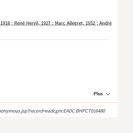
918 ; René Hervil, 1927 ; Marc Allégret, 1932 ; André
Plus
ect_anonymous.jsp?record=eadcgm:EADC:BHPCT016480