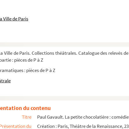
n 1 acte. 1879
1881
 Ville de Paris
petit lord : comédie en 3 actes. 1895
 en 3 actes. 1879
omédie-vaudeville en 4 actes. 1924
a Ville de Paris. Collections théâtrales. Catalogue des relevés de
 1902
artie : pièces de P à Z
a fille : vaudeville en 3 actes. 1931
ramatiques : pièces de P à Z
 comédie en 1 acte. 1904
âtrale
bleaux. 1930
09
entation du contenu
Titre
Paul Gavault. La petite chocolatière : comédie
Présentation du
Création : Paris, Théâtre de la Renaissance, 2