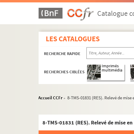
Henri Meilhac, Louis Ganderax. Pepa : comédi
Didier Gold, Rinchon Dieudonné, C. A. Carpen
Catalogue co
Robert Dieudonné. Perdreau : comédie en 2 a
Édouard Bourdet. Père : comédie en 3 actes.
LES CATALOGUES
Auguste Strindberg. Père : tragédie en 3 acte
Jean Kolb, Léon Belières. Le père Lampion : p
RECHERCHE RAPIDE
Ernest Depré, Paul Charton. Père naturel : co
Alexandre Dumas fils. Un père prodigue : com
Imprimés
multimédia
RECHERCHES CIBLÉES
William Shakespeare. Périclès, prince de Tyr 
Line Deberre. Une perle chez des huitres : Vaudev
Maurice Dekobra. La perle de Chicago : coméd
Accueil CCFr
8-TMS-01831 (RES). Relevé de mise e
>
Victorien Sardou. La perle noire : comédie en
Sacha Guitry. Les perles de la couronne ou L'hi
Mélesville, Pierre-Frédéric-Adolphe Carmouch
8-TMS-01831 (RES). Relevé de mise en 
Eschyle. Les Perses : tragédie. Traduction pa