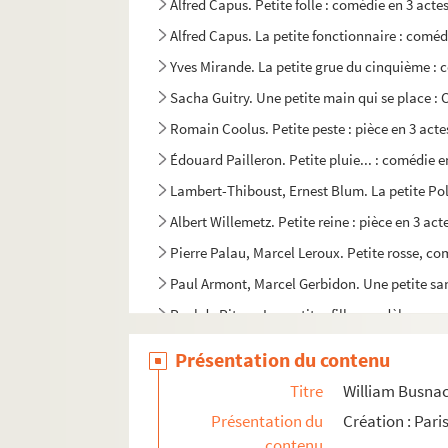
Alfred Capus. Petite folle : comédie en 3 acte
Alfred Capus. La petite fonctionnaire : coméd
Yves Mirande. La petite grue du cinquième : 
Sacha Guitry. Une petite main qui se place : 
Romain Coolus. Petite peste : pièce en 3 acte
Édouard Pailleron. Petite pluie... : comédie e
Lambert-Thiboust, Ernest Blum. La petite Pol
Albert Willemetz. Petite reine : pièce en 3 ac
Pierre Palau, Marcel Leroux. Petite rosse, co
Paul Armont, Marcel Gerbidon. Une petite sa
Paul de Pitray. Les petites filles modèles : co
Maurice Ordonneau. Les petites Godin : coméd
Présentation du contenu
Anicet Bourgeois, Adrien Decourcelle. Les pet
Titre
William Busnac
Hippolyte Raymond, Jules de Gastyne. Les peti
Présentation du
Création : Pari
Lucien Népoty. Les petits : pièce en 3 actes. 1
contenu