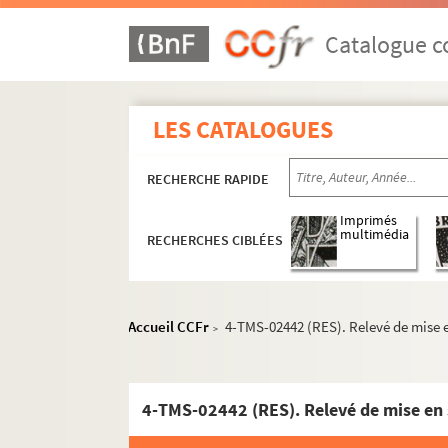
Cyrano de Bergerac. Le pédant joué : comédie
Henrik Ibsen. Peer Gynt : poème dramatique e
Catalogue co
Sydney Michaël. Un poète en Amérique. Adap
John Hartley Manners. Peg de mon coeur : com
LES CATALOGUES
William Shakespeare. Peines d'amour perdue
Tristan Bernard. Le peintre exigeant : comédi
RECHERCHE RAPIDE
Charles Vildrac. Le pèlerin : pièce en 1 acte. 
Sacha Guitry. La pèlerine écossaise : comédie
Imprimés
multimédia
RECHERCHES CIBLÉES
A.-Jacques Ballieu. La pelisse : comédie en 1 
Edouard Pailleron. Pendant le bal : comédie 
Eugène Bourgeois. Le pendu : drame en 1 act
Accueil CCFr
4-TMS-02442 (RES). Relevé de mise 
>
Maurice Donnay. Pension de famille : comédie
Henri Meilhac, Louis Ganderax. Pepa : comédi
Didier Gold, Rinchon Dieudonné, C. A. Carpen
4-TMS-02442 (RES). Relevé de mise en
Robert Dieudonné. Perdreau : comédie en 2 a