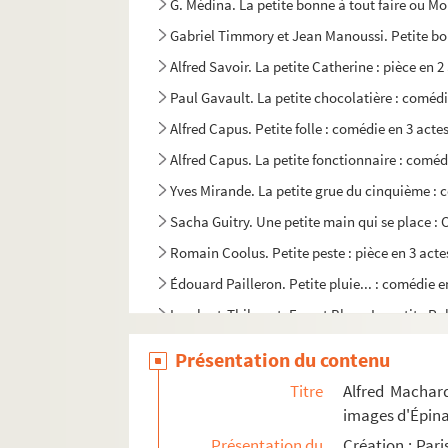
G. Médina. La petite bonne à tout faire ou Mou
Gabriel Timmory et Jean Manoussi. Petite bon
Alfred Savoir. La petite Catherine : pièce en 2
Paul Gavault. La petite chocolatière : comédi
Alfred Capus. Petite folle : comédie en 3 acte
Alfred Capus. La petite fonctionnaire : coméd
Yves Mirande. La petite grue du cinquième : 
Sacha Guitry. Une petite main qui se place : 
Romain Coolus. Petite peste : pièce en 3 acte
Édouard Pailleron. Petite pluie... : comédie e
Lambert-Thiboust, Ernest Blum. La petite Pol
Albert Willemetz. Petite reine : pièce en 3 ac
Présentation du contenu
Pierre Palau, Marcel Leroux. Petite rosse, co
Titre
Alfred Machard
Paul Armont, Marcel Gerbidon. Une petite sa
images d'Épina
Paul de Pitray. Les petites filles modèles : co
Présentation du
Création : Par