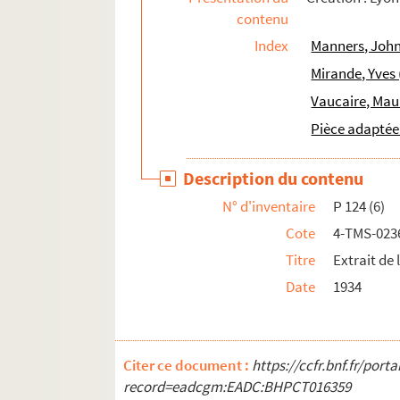
contenu
Victorien Sardou. La perle noire : comédie en
Index
Manners, John
Sacha Guitry. Les perles de la couronne ou L'hi
Mirande, Yves 
Mélesville, Pierre-Frédéric-Adolphe Carmouch
Vaucaire, Mau
Eschyle. Les Perses : tragédie. Traduction pa
Pièce adaptée
Jean Vauthier. Le personnage combattant ou F
André de Lorde, Pierre Chaine. Les pervertis :
Description du contenu
Henri Lavedan. Pétard : pièce en 3 actes. 191
N° d'inventaire
P 124 (6)
Alfred Machard. Le petit aiglon : conte héroï
Cote
4-TMS-023
Claude-André Puget. Un petit ange de rien du 
Titre
Extrait de 
Erskine Caldwell. Le petit arpent du Bon Dieu 
Date
1934
Tristan Bernard. Le petit café : comédie en 3 
Maurice Vaucaire. Petit chagrin : comédie en
Henry Meilhac et Ludovic Halévy. Le petit hôt
Citer ce document :
https://ccfr.bnf.fr/por
William Busnach. Le petit Jacques : drame en
record=eadcgm:EADC:BHPCT016359