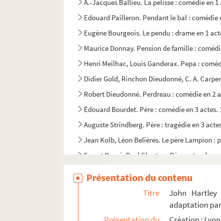
A.-Jacques Ballieu. La pelisse : comédie en 1 
Edouard Pailleron. Pendant le bal : comédie 
Eugène Bourgeois. Le pendu : drame en 1 act
Maurice Donnay. Pension de famille : comédie
Henri Meilhac, Louis Ganderax. Pepa : comédi
Didier Gold, Rinchon Dieudonné, C. A. Carpen
Robert Dieudonné. Perdreau : comédie en 2 a
Édouard Bourdet. Père : comédie en 3 actes.
Auguste Strindberg. Père : tragédie en 3 acte
Jean Kolb, Léon Belières. Le père Lampion : p
Ernest Depré, Paul Charton. Père naturel : co
Alexandre Dumas fils. Un père prodigue : com
Présentation du contenu
William Shakespeare. Périclès, prince de Tyr 
Titre
John Hartley
Line Deberre. Une perle chez des huitres : Vaudev
adaptation par
Maurice Dekobra. La perle de Chicago : coméd
Présentation du
Création : Lyon