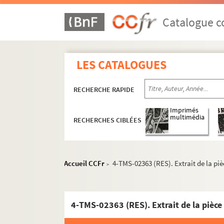
Georges de Porto-Riche. Le passé : comédie e
Lambert-Thiboust. Le passé de Nichette : com
Catalogue co
Francis de Croisset, Mme Fred Gressac. La pas
Philippe Casimir, Comer. La Passion : drame 
LES CATALOGUES
Edmond Haraucourt. La Passion : mystère en 2
Peter Nichols. Passion play : pièce en 2 actes
RECHERCHE RAPIDE
Maurice Hennequin, Albert Willemetz. Passio
Maurice Hennequin, Félix Duquesnel. Patacho
Imprimés
multimédia
RECHERCHES CIBLÉES
Marcel Achard. Patate : pièce en 3 actes. 195
Jacques Roullet. Patate : pièce en 3 actes et 
François Coppée. Le pater : drame en 1 acte, 
Accueil CCFr
4-TMS-02363 (RES). Extrait de la piè
>
Victorien Sardou. Patrie : drame historique e
Victorien Sardou. Les pattes de mouche : com
Emile Augier. Paul Forestier : comédie en 4 ac
4-TMS-02363 (RES). Extrait de la pièce 
Gabriel Arout. Pauline ou l'écume de la mer : 