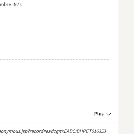
embre 1921.
Plus
ect_anonymous.jsp?record=eadcgm:EADC:BHPCT016353