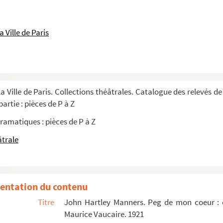
8 tableaux. 1869
es en prose. 1860
 Ville de Paris
. 1868
tes. 1948
a pièce "Norman is that you" de Ron Clark e...
ame en 7 actes. 1856
a Ville de Paris. Collections théâtrales. Catalogue des relevés de
 tableaux, d'après La nuit de sept minut...
artie : pièces de P à Z
: grand drame historique et patriotique en...
ramatiques : pièces de P à Z
âtrale
ctes et 7 tableaux. Adaptation d'après le...
1654
76
entation du contenu
ise de Pol Quentin
Titre
John Hartley Manners. Peg de mon coeur : 
, adaptation par Yves Mirande et Maurice ...
Maurice Vaucaire. 1921