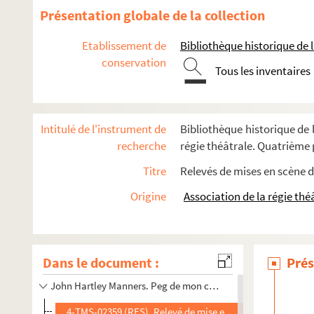
Victorien Sardou. Patrie : drame historique en 5 actes, en 
Présentation globale de la collection
Victorien Sardou. Les pattes de mouche : comédie en 3 act
Etablissement de
Bibliothèque historique de la
Emile Augier. Paul Forestier : comédie en 4 actes et en vers
conservation
Gabriel Arout. Pauline ou l'écume de la mer : pièce en 2 ac
Tous les inventaires
Jean Cau. Pauvre France : comédie en deux actes d'après l
Edouard Brisebarre, Eugène Nus. Les pauvres de Paris : dr
Intitulé de l'instrument de
Bibliothèque historique de l
Charles Méré. Le pavillon d'Asnières : pièce en 2 actes et 8
recherche
régie théâtrale. Quatrième p
G. Champagne. Les pavillons noirs ou La guerre du Ton-Kin 
Titre
Relevés de mises en scène d
Fernand Nozière. La peau : comédie en 3 actes. 1926
Origine
Association de la régie thé
Emile Rochard. Le Péché de Marthe : drame en 2 parties, 5 a
Cyrano de Bergerac. Le pédant joué : comédie en 4 actes. 
Henrik Ibsen. Peer Gynt : poème dramatique en 5 actes. 18
Dans le document :
Prés
Sydney Michaël. Un poète en Amérique. Adaptation frança
John Hartley Manners. Peg de mon coeur : comédie en 3 actes
4-TMS-02359 (RES). Relevé de mise en scène. 1