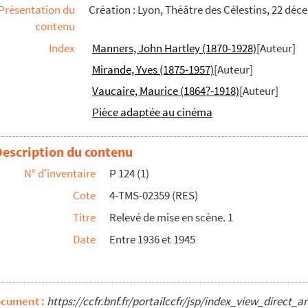
Présentation du
Création : Lyon, Théâtre des Célestins, 22 déc
contenu
Index
Manners, John Hartley (1870-1928)
[Auteur]
 rôle de Jerry
Mirande, Yves (1875-1957)
[Auteur]
 rôle d'Alaric
Vaucaire, Maurice (1864?-1918)
[Auteur]
Pièce adaptée au cinéma
icaux
Description du contenu
N° d'inventaire
P 124 (1)
Cote
4-TMS-02359 (RES)
Titre
Relevé de mise en scène. 1
Date
Entre 1936 et 1945
n par Jacques Dapoigny. 1946
ocument :
https://ccfr.bnf.fr/portailccfr/jsp/index_view_dir