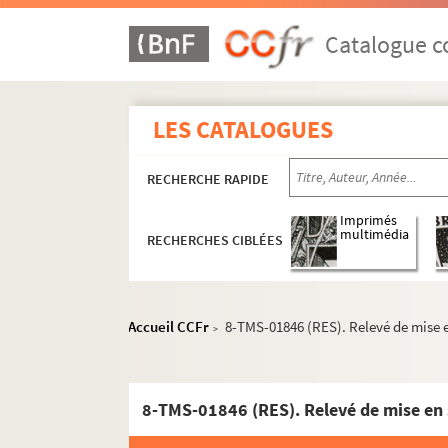
Ernest Blum, Raoul Toché. Le parfum : comédi
Henry Becque. La parisienne : comédie en 3 a
Catalogue co
Hippolyte Raymond, Maurice Ordonneau. Les p
Francis de Croisset, Emmanuel Arène. Paris-N
LES CATALOGUES
Georges Berr, Louis Verneuil. Parlez-moi d'a
Louis Verneuil. Le passage de Vénus : comédi
RECHERCHE RAPIDE
Alfred Capus. Les passagères : comédie en 4 a
François Coppée. Le passant : comédie en 1 a
Imprimés
multimédia
RECHERCHES CIBLÉES
Henry Kistemaeckers. La passante : pièce en 
Georges de Porto-Riche. Le passé : comédie e
Lambert-Thiboust. Le passé de Nichette : com
Accueil CCFr
8-TMS-01846 (RES). Relevé de mise 
>
Francis de Croisset, Mme Fred Gressac. La pas
Philippe Casimir, Comer. La Passion : drame 
Edmond Haraucourt. La Passion : mystère en 2
8-TMS-01846 (RES). Relevé de mise en
Peter Nichols. Passion play : pièce en 2 actes