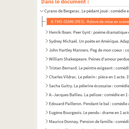
Dans le document :
Emile Rochard. Le Péché de Marthe : drame en 
Cyrano de Bergerac. Le pédant joué : comédie e
8-TMS-01846 (RES). Relevé de mise en scèn
Henrik Ibsen. Peer Gynt : poème dramatique e
Sydney Michaël. Un poète en Amérique. Adap
John Hartley Manners. Peg de mon coeur : com
William Shakespeare. Peines d'amour perdue
Tristan Bernard. Le peintre exigeant : comédi
Charles Vildrac. Le pèlerin : pièce en 1 acte. 
Sacha Guitry. La pèlerine écossaise : comédie
A.-Jacques Ballieu. La pelisse : comédie en 1 
Edouard Pailleron. Pendant le bal : comédie 
Eugène Bourgeois. Le pendu : drame en 1 act
Maurice Donnay. Pension de famille : comédie