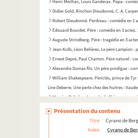
Henri Meilhac, Louis Ganderax. Pepa : comédi
Didier Gold, Rinchon Dieudonné, C. A. Carpen
Robert Dieudonné. Perdreau : comédie en 2 a
Édouard Bourdet. Père : comédie en 3 actes.
Auguste Strindberg. Père : tragédie en 3 acte
Jean Kolb, Léon Belières. Le père Lampion : p
Ernest Depré, Paul Charton. Père naturel : co
Alexandre Dumas fils. Un père prodigue : com
William Shakespeare. Périclès, prince de Tyr 
Line Deberre. Une perle chez des huitres : Vaudev
Maurice Dekobra. La perle de Chicago : coméd
Victorien Sardou. La perle noire : comédie en
Présentation du contenu
Sacha Guitry. Les perles de la couronne ou L'hi
Titre
Cyrano de Berg
Mélesville, Pierre-Frédéric-Adolphe Carmouch
Index
Cyrano de Ber
Eschyle. Les Perses : tragédie. Traduction pa