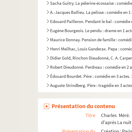
Sacha Guitry. La pèlerine écossaise : comédie
A.-Jacques Ballieu. La pelisse : comédie en 1 
Edouard Pailleron. Pendant le bal : comédie 
Eugène Bourgeois. Le pendu : drame en 1 act
Maurice Donnay. Pension de famille : comédie
Henri Meilhac, Louis Ganderax. Pepa : comédi
Didier Gold, Rinchon Dieudonné, C. A. Carpen
Robert Dieudonné. Perdreau : comédie en 2 a
Édouard Bourdet. Père : comédie en 3 actes.
Auguste Strindberg. Père : tragédie en 3 acte
Jean Kolb, Léon Belières. Le père Lampion : p
Ernest Depré, Paul Charton. Père naturel : co
Présentation du contenu
Alexandre Dumas fils. Un père prodigue : com
Titre
Charles Méré. 
William Shakespeare. Périclès, prince de Tyr 
d'après La nui
Présentation du
Création : Pari
Line Deberre. Une perle chez des huitres : Vaudev