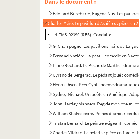
Dans le document :
Jean Cau. Pauvre France : comédie en deux ac
Edouard Brisebarre, Eugène Nus. Les pauvres 
Charles Méré. Le pavillon d'Asnières : pièce en 2
4-TMS-02390 (RES). Conduite
G. Champagne. Les pavillons noirs ou La guer
Fernand Nozière. La peau : comédie en 3 acte
Emile Rochard. Le Péché de Marthe : drame en 
Cyrano de Bergerac. Le pédant joué : comédie
Henrik Ibsen. Peer Gynt : poème dramatique e
Sydney Michaël. Un poète en Amérique. Adap
John Hartley Manners. Peg de mon coeur : com
William Shakespeare. Peines d'amour perdue
Tristan Bernard. Le peintre exigeant : comédi
Charles Vildrac. Le pèlerin : pièce en 1 acte. 