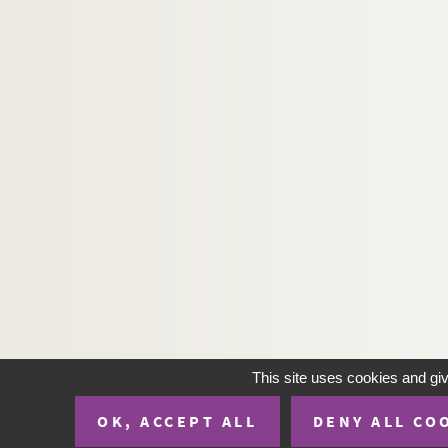
Marcel Prévost. La plus faible : comédie en 4 
Eugène Labiche, Edmond Gondinet. Le plus he
Émile Bergerat. Plus que reine : drame en 5 a
Jules Mary. La pocharde : drame en 5 actes et
Jules Renard. Poil de Carotte : comédie en 1 
Yves Jamiaque : Point "H" : pièce en 2 parties
Charles Dupeuty, Paulin Deslandes, Ernest Bou
Jean Anouilh. Les poissons rouges : comédie 
Louis Le Lasseur. La police tolère : comédie-
Henry Bataille. Poliche : comédie en 4 actes.
André Claverie. Polo et Virginia : pièce en 3 a
Pierre Corneille. Polyeucte : tragédie en 5 act
This site uses cookies and gi
Albert Samain. Polyphème : 2 actes en vers. 
OK, ACCEPT ALL
DENY ALL CO
Louis Verneuil. La pomme : comédie en 3 acte