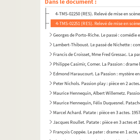
Dans le document :
Henry Kistemaeckers. La passante : pièce en 3 a
4-TMS-02250 (RES). Relevé de mise en scène
4-TMS-02251 (RES). Relevé de mise en scène
Georges de Porto-Riche. Le passé : comédie e
Lambert-Thiboust. Le passé de Nichette : com
Francis de Croisset, Mme Fred Gressac. La pas
Philippe Casimir, Comer. La Passion : drame 
Edmond Haraucourt. La Passion : mystère en 2
Peter Nichols. Passion play : pièce en 2 actes
Maurice Hennequin, Albert Willemetz. Passio
Maurice Hennequin, Félix Duquesnel. Patacho
Marcel Achard. Patate : pièce en 3 actes. 195
Jacques Roullet. Patate : pièce en 3 actes et 
François Coppée. Le pater : drame en 1 acte, 