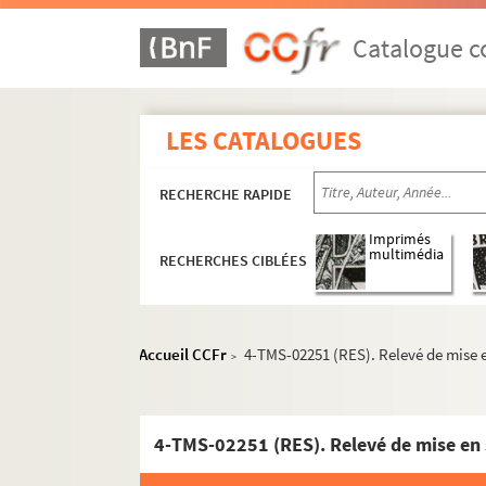
Catalogue co
Jules Renard. Le pain de ménage : comédie en
Georges Courteline. La paix chez soi : comédi
LES CATALOGUES
Carlo Goldoni. Paméla : comédie en 3 actes. 
Robert de Flers, Gaston-Arman de Caillavet. 
RECHERCHE RAPIDE
Georges Fröschel. Papavert : pièce en 3 actes
Michael Redgrave. Les papiers de Jeffrey Aspe
Imprimés
multimédia
RECHERCHES CIBLÉES
Louis Bénière. Papillon, dit Lyonnais le Juste 
Victorien Sardou. La papillonne : comédie en
Charles Vildrac. Le paquebot Tenacity : comé
Accueil CCFr
4-TMS-02251 (RES). Relevé de mise e
>
Ernest Legouvé. Par droit de conquête : comé
Raymond Devos. Par intérim : sketch
Raoul Praxy, Henry Hallais. Par le bout du ne
4-TMS-02251 (RES). Relevé de mise en 
Maurice Hennequin, Paul Bilhaud, Albert Barré