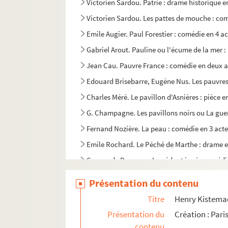
Victorien Sardou. Patrie : drame historique e
Victorien Sardou. Les pattes de mouche : com
Emile Augier. Paul Forestier : comédie en 4 ac
Gabriel Arout. Pauline ou l'écume de la mer : 
Jean Cau. Pauvre France : comédie en deux ac
Edouard Brisebarre, Eugène Nus. Les pauvres 
Charles Méré. Le pavillon d'Asnières : pièce en
G. Champagne. Les pavillons noirs ou La guer
Fernand Nozière. La peau : comédie en 3 acte
Emile Rochard. Le Péché de Marthe : drame en 
Cyrano de Bergerac. Le pédant joué : comédie
Henrik Ibsen. Peer Gynt : poème dramatique e
Présentation du contenu
Sydney Michaël. Un poète en Amérique. Adap
Titre
Henry Kistemaec
John Hartley Manners. Peg de mon coeur : com
Présentation du
Création : Pari
William Shakespeare. Peines d'amour perdue
contenu