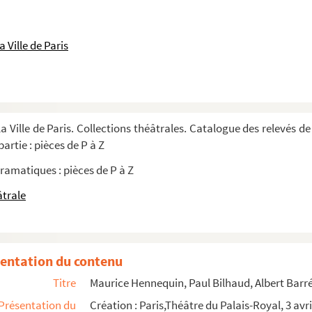
e en 3 actes. 1911
 adaptée par Loïc Le Gouriadec et Chas. K...
 Ville de Paris
3 actes. 1961
ctes. 1909
. 1920
a Ville de Paris. Collections théâtrales. Catalogue des relevés de
 en prose. 1855
artie : pièces de P à Z
ramatiques : pièces de P à Z
audeville en 3 actes. 1927
âtrale
ièce en 3 actes. 1895
entation du contenu
Titre
Maurice Hennequin, Paul Bilhaud, Albert Barré.
Présentation du
Création : Paris,Théâtre du Palais-Royal, 3 avri