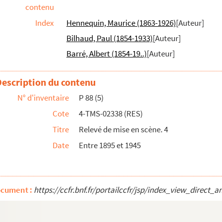
contenu
le de Grésillon
Index
Hennequin, Maurice (1863-1926)
[Auteur]
Bilhaud, Paul (1854-1933)
[Auteur]
cors pour l'acte 2. Liste des meubles
Barré, Albert (1854-19..)
[Auteur]
édie en 3 actes. 1921
Description du contenu
1906
N° d'inventaire
P 88 (5)
Cote
4-TMS-02338 (RES)
 en 3 actes. 1930
Titre
Relevé de mise en scène. 4
Date
Entre 1895 et 1945
 1888
rovince : comédie en 4 actes. 1883
ocument :
https://ccfr.bnf.fr/portailccfr/jsp/index_view_dir
ce en 3 actes. 1907
 en 4 actes. 1933