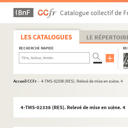
Catalogue collectif de F
LES CATALOGUES
LE RÉPERTOIR
RECHERCHE RAPIDE
RE
Accueil CCFr
4-TMS-02338 (RES). Relevé de mise en scène. 4
>
Jules Renard. Le pain de ménage : comédie en 1 acte. 1898
4-TMS-02338 (RES). Relevé de mise en scène. 4
Georges Courteline. La paix chez soi : comédie en 1 acte. 1
Carlo Goldoni. Paméla : comédie en 3 actes. 1793