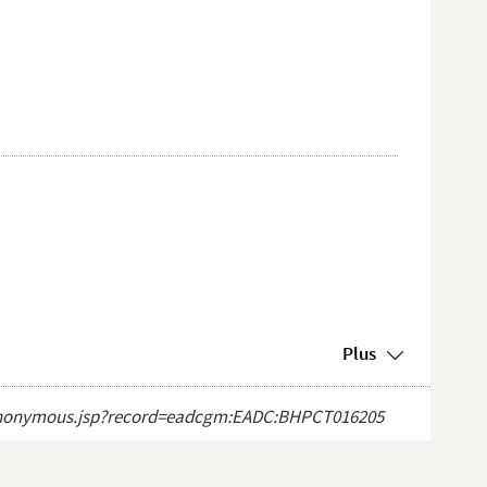
Plus
ect_anonymous.jsp?record=eadcgm:EADC:BHPCT016205