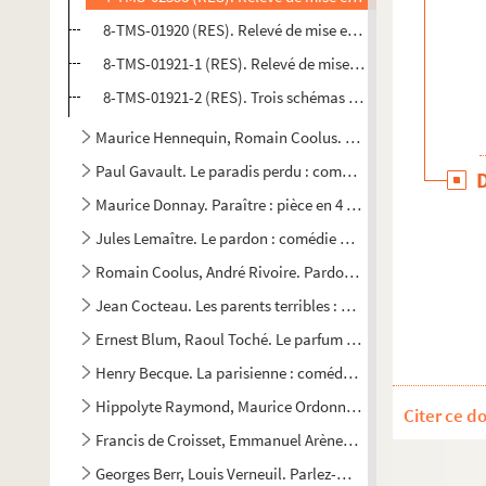
8-TMS-01920 (RES). Relevé de mise en scène. 5. Pour le rô
8-TMS-01921-1 (RES). Relevé de mise en scène. 6
8-TMS-01921-2 (RES). Trois schémas d'implantation des dé
Maurice Hennequin, Romain Coolus. Le paradis fermé : com
Paul Gavault. Le paradis perdu : comédie en 4 actes. 1933
Maurice Donnay. Paraître : pièce en 4 actes et 5 tableaux. 
Jules Lemaître. Le pardon : comédie en 3 actes. 1895
Romain Coolus, André Rivoire. Pardon, madame ! : comédie
Jean Cocteau. Les parents terribles : pièce en 3 actes. 1938
Ernest Blum, Raoul Toché. Le parfum : comédie en 3 actes.
Henry Becque. La parisienne : comédie en 3 actes. 1885
Hippolyte Raymond, Maurice Ordonneau. Les parisiens en p
Citer ce d
Francis de Croisset, Emmanuel Arène. Paris-New-York : piè
Georges Berr, Louis Verneuil. Parlez-moi d'amour : comédie