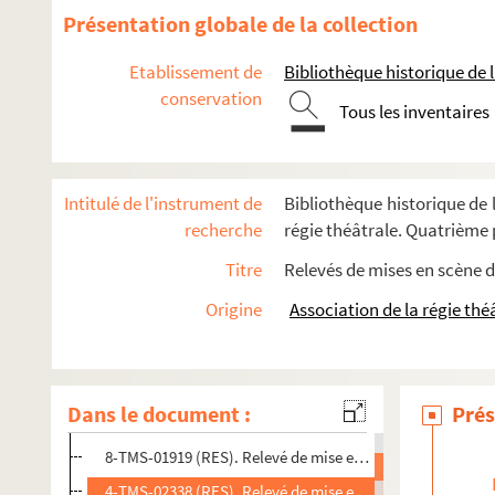
Robert de Flers, Gaston-Arman de Caillavet. Papa : comédi
Présentation globale de la collection
Georges Fröschel. Papavert : pièce en 3 actes et 5 tableaux
Etablissement de
Bibliothèque historique de la
Michael Redgrave. Les papiers de Jeffrey Aspern : pièce en 
conservation
Louis Bénière. Papillon, dit Lyonnais le Juste : pièce en 3 a
Tous les inventaires
Victorien Sardou. La papillonne : comédie en 3 actes. 1862
Charles Vildrac. Le paquebot Tenacity : comédie en 3 actes
Intitulé de l'instrument de
Bibliothèque historique de l
Ernest Legouvé. Par droit de conquête : comédie en 3 actes
recherche
régie théâtrale. Quatrième p
Raymond Devos. Par intérim : sketch
Titre
Relevés de mises en scène d
Raoul Praxy, Henry Hallais. Par le bout du nez : comédie-v
Origine
Association de la régie thé
Maurice Hennequin, Paul Bilhaud, Albert Barré. Le Paradis : p
8-TMS-01916 (RES). Relevé de mise en scène. 1
8-TMS-01917 (RES). Conduite de régie. 1
Dans le document :
Prés
8-TMS-01918 (RES). Relevé de mise en scène. 2
8-TMS-01919 (RES). Relevé de mise en scène. 3
4-TMS-02338 (RES). Relevé de mise en scène. 4