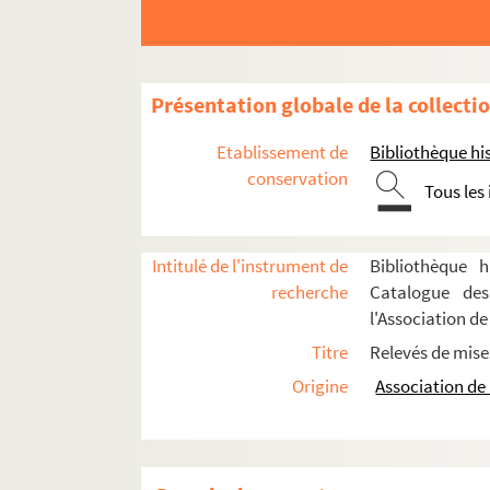
Présentation globale de la collecti
Etablissement de
Bibliothèque his
Jules Renard. Le pain de ménage : comédie en
conservation
Tous les
Georges Courteline. La paix chez soi : comédi
Carlo Goldoni. Paméla : comédie en 3 actes. 
Intitulé de l'instrument de
Bibliothèque h
Robert de Flers, Gaston-Arman de Caillavet. 
recherche
Catalogue des
Georges Fröschel. Papavert : pièce en 3 actes
l'Association de
Michael Redgrave. Les papiers de Jeffrey Aspe
Titre
Relevés de mise
Louis Bénière. Papillon, dit Lyonnais le Juste 
Origine
Association de 
Victorien Sardou. La papillonne : comédie en
Charles Vildrac. Le paquebot Tenacity : comé
Ernest Legouvé. Par droit de conquête : comé