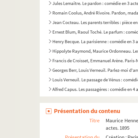
Jules Lemaître. Le pardon : comédie en 3 act
Romain Coolus, André Rivoire. Pardon, madam
Jean Cocteau. Les parents terribles : pièce en
Ernest Blum, Raoul Toché. Le parfum : comédi
Henry Becque. La parisienne : comédie en 3 a
Hippolyte Raymond, Maurice Ordonneau. Les p
Francis de Croisset, Emmanuel Arène. Paris-N
Georges Berr, Louis Verneuil. Parlez-moi d'a
Louis Verneuil. Le passage de Vénus : comédi
Alfred Capus. Les passagères : comédie en 4 a
François Coppée. Le passant : comédie en 1 a
Henry Kistemaeckers. La passante : pièce en 
Présentation du contenu
Georges de Porto-Riche. Le passé : comédie e
Titre
Maurice Henneq
Lambert-Thiboust. Le passé de Nichette : com
actes. 1895
Présentation du
Création : Pari
Francis de Croisset, Mme Fred Gressac. La pas