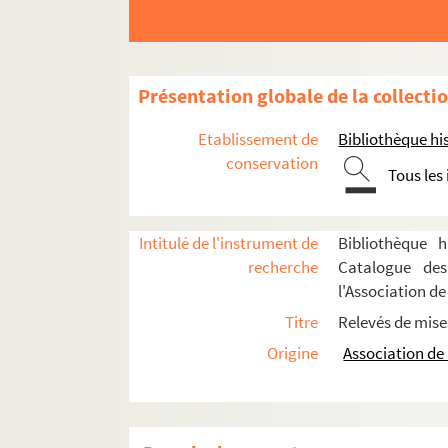
Présentation globale de la collecti
Etablissement de
Bibliothèque his
Jules Renard. Le pain de ménage : comédie en
conservation
Tous les
Georges Courteline. La paix chez soi : comédi
Carlo Goldoni. Paméla : comédie en 3 actes. 
Robert de Flers, Gaston-Arman de Caillavet. 
Intitulé de l'instrument de
Bibliothèque h
recherche
Catalogue des
Georges Fröschel. Papavert : pièce en 3 actes
l'Association de
Michael Redgrave. Les papiers de Jeffrey Aspe
Titre
Relevés de mise
Louis Bénière. Papillon, dit Lyonnais le Juste 
Origine
Association de 
Victorien Sardou. La papillonne : comédie en
Charles Vildrac. Le paquebot Tenacity : comé
Ernest Legouvé. Par droit de conquête : comé