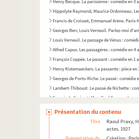
Henry Becque. La parisienne : comédie en 3 a
Hippolyte Raymond, Maurice Ordonneau. Les p
Francis de Croisset, Emmanuel Arène. Paris-N
Georges Berr, Louis Verneuil. Parlez-moi d'a
Louis Verneuil. Le passage de Vénus : comédi
Alfred Capus. Les passagères : comédie en 4 a
François Coppée. Le passant : comédie en 1 a
Henry Kistemaeckers. La passante : pièce en 
Georges de Porto-Riche. Le passé : comédie e
Lambert-Thiboust. Le passé de Nichette : com
Francis de Croisset, Mme Fred Gressac. La pas
Philippe Casimir, Comer. La Passion : drame 
Présentation du contenu
Edmond Haraucourt. La Passion : mystère en 2
Titre
Raoul Praxy, He
Peter Nichols. Passion play : pièce en 2 actes
actes. 1927
Maurice Hennequin, Albert Willemetz. Passio
Présentation du
Création : Pari