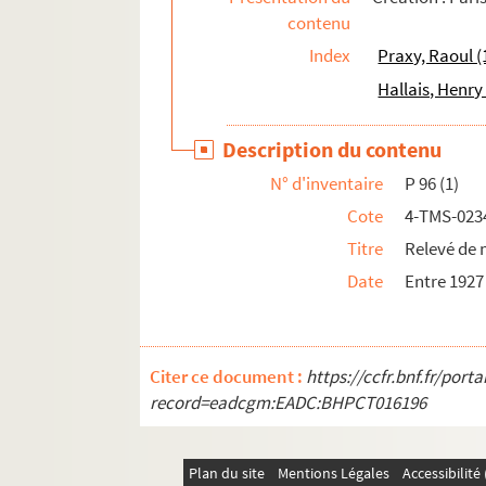
contenu
Maurice Hennequin, Félix Duquesnel. Patacho
Index
Praxy, Raoul (
Marcel Achard. Patate : pièce en 3 actes. 195
Hallais, Henry 
Jacques Roullet. Patate : pièce en 3 actes et 
François Coppée. Le pater : drame en 1 acte, 
Description du contenu
Victorien Sardou. Patrie : drame historique e
N° d'inventaire
P 96 (1)
Victorien Sardou. Les pattes de mouche : com
Cote
4-TMS-023
Emile Augier. Paul Forestier : comédie en 4 ac
Titre
Relevé de 
Gabriel Arout. Pauline ou l'écume de la mer : 
Date
Entre 1927
Jean Cau. Pauvre France : comédie en deux ac
Edouard Brisebarre, Eugène Nus. Les pauvres 
Charles Méré. Le pavillon d'Asnières : pièce en
Citer ce document :
https://ccfr.bnf.fr/por
G. Champagne. Les pavillons noirs ou La guer
record=eadcgm:EADC:BHPCT016196
Fernand Nozière. La peau : comédie en 3 acte
Emile Rochard. Le Péché de Marthe : drame en 
Plan du site
Mentions Légales
Accessibilit