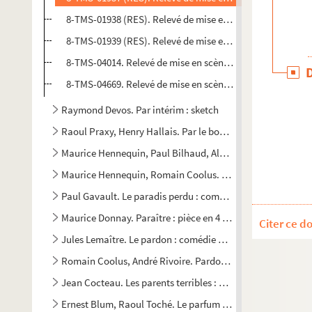
8-TMS-01938 (RES). Relevé de mise en scène. 2
8-TMS-01939 (RES). Relevé de mise en scène. 3
8-TMS-04014. Relevé de mise en scène. 4
8-TMS-04669. Relevé de mise en scène. 5
Raymond Devos. Par intérim : sketch
Raoul Praxy, Henry Hallais. Par le bout du nez : comédie-v
Maurice Hennequin, Paul Bilhaud, Albert Barré. Le Paradis 
Maurice Hennequin, Romain Coolus. Le paradis fermé : com
Paul Gavault. Le paradis perdu : comédie en 4 actes. 1933
Maurice Donnay. Paraître : pièce en 4 actes et 5 tableaux. 
Citer ce d
Jules Lemaître. Le pardon : comédie en 3 actes. 1895
Romain Coolus, André Rivoire. Pardon, madame ! : comédie
Jean Cocteau. Les parents terribles : pièce en 3 actes. 1938
Ernest Blum, Raoul Toché. Le parfum : comédie en 3 actes.