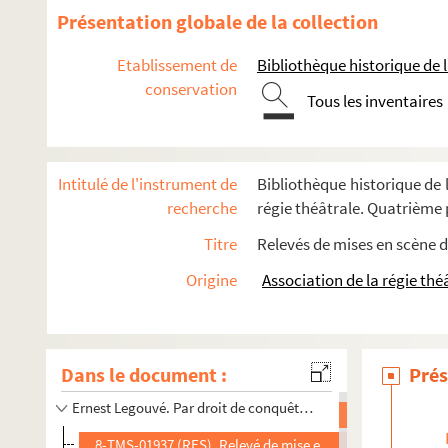
Présentation globale de la collection
Etablissement de
Bibliothèque historique de la
conservation
Tous les inventaires
Jules Renard. Le pain de ménage : comédie en 1 acte. 1898
Georges Courteline. La paix chez soi : comédie en 1 acte. 1
Intitulé de l'instrument de
Bibliothèque historique de l
Carlo Goldoni. Paméla : comédie en 3 actes. 1793
recherche
régie théâtrale. Quatrième p
Robert de Flers, Gaston-Arman de Caillavet. Papa : comédi
Titre
Relevés de mises en scène d
Georges Fröschel. Papavert : pièce en 3 actes et 5 tableaux
Origine
Association de la régie thé
Michael Redgrave. Les papiers de Jeffrey Aspern : pièce en 
Louis Bénière. Papillon, dit Lyonnais le Juste : pièce en 3 a
Victorien Sardou. La papillonne : comédie en 3 actes. 1862
Dans le document :
Prés
Charles Vildrac. Le paquebot Tenacity : comédie en 3 actes
Ernest Legouvé. Par droit de conquête : comédie en 3 actes e
8-TMS-01937 (RES). Relevé de mise en scène. 1