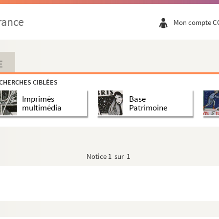
rance
Mon compte C
E
CHERCHES CIBLÉES
Imprimés
Base
multimédia
Patrimoine
Notice
1 sur 1