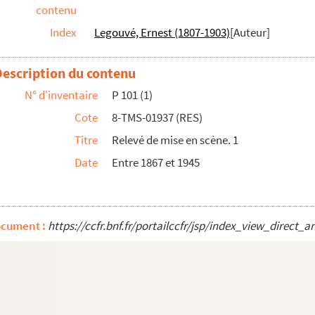
contenu
Index
Legouvé, Ernest (1807-1903)
[Auteur]
Description du contenu
N° d'inventaire
P 101 (1)
Cote
8-TMS-01937 (RES)
audeville en 3 actes. 1927
Titre
Relevé de mise en scène. 1
: pièce en 3 actes. 1895
Date
Entre 1867 et 1945
édie en 3 actes. 1921
1906
ocument :
https://ccfr.bnf.fr/portailccfr/jsp/index_view_dir
 en 3 actes. 1930
 1888