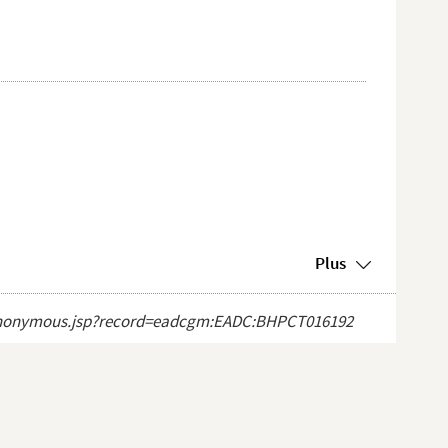
Plus
ect_anonymous.jsp?record=eadcgm:EADC:BHPCT016192