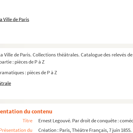
 Ville de Paris
903
a Ville de Paris. Collections théâtrales. Catalogue des relevés de
artie : pièces de P à Z
e en 3 actes. 1911
ramatiques : pièces de P à Z
 adaptée par Loïc Le Gouriadec et Chas. K...
âtrale
3 actes. 1961
ctes. 1909
entation du contenu
. 1920
Titre
Ernest Legouvé. Par droit de conquête : coméd
n prose. 1855
Présentation du
Création : Paris, Théâtre Français, 7 juin 1855.