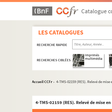
Catalogue co
LES CATALOGUES
RECHERCHE RAPIDE
Imprimés
multimédia
RECHERCHES CIBLÉES
Accueil CCFr
4-TMS-02159 (RES). Relevé de mise e
>
Jules Renard. Le pain de ménage : comédie en
Georges Courteline. La paix chez soi : comédi
4-TMS-02159 (RES). Relevé de mise en 
Carlo Goldoni. Paméla : comédie en 3 actes. 