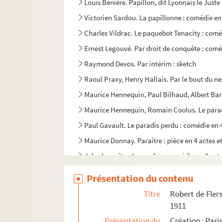
Louis Bénière. Papillon, dit Lyonnais le Juste 
Victorien Sardou. La papillonne : comédie en
Charles Vildrac. Le paquebot Tenacity : comé
Ernest Legouvé. Par droit de conquête : comé
Raymond Devos. Par intérim : sketch
Raoul Praxy, Henry Hallais. Par le bout du ne
Maurice Hennequin, Paul Bilhaud, Albert Barré
Maurice Hennequin, Romain Coolus. Le paradi
Paul Gavault. Le paradis perdu : comédie en 
Maurice Donnay. Paraître : pièce en 4 actes e
Jules Lemaître. Le pardon : comédie en 3 act
Romain Coolus, André Rivoire. Pardon, madam
Présentation du contenu
Jean Cocteau. Les parents terribles : pièce en
Titre
Robert de Fler
Ernest Blum, Raoul Toché. Le parfum : comédi
1911
Henry Becque. La parisienne : comédie en 3 a
Présentation du
Création : Pari