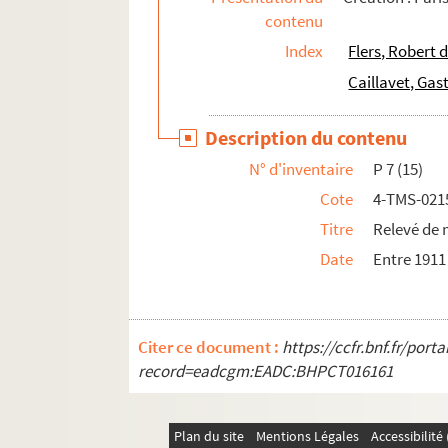
contenu
Hippolyte Raymond, Maurice Ordonneau. Les p
Index
Flers, Robert 
Francis de Croisset, Emmanuel Arène. Paris-N
Caillavet, Ga
Georges Berr, Louis Verneuil. Parlez-moi d'a
Louis Verneuil. Le passage de Vénus : comédi
Description du contenu
Alfred Capus. Les passagères : comédie en 4 a
N° d'inventaire
P 7 (15)
François Coppée. Le passant : comédie en 1 a
Cote
4-TMS-021
Henry Kistemaeckers. La passante : pièce en 
Titre
Relevé de 
Georges de Porto-Riche. Le passé : comédie e
Date
Entre 1911
Lambert-Thiboust. Le passé de Nichette : com
Francis de Croisset, Mme Fred Gressac. La pas
Philippe Casimir, Comer. La Passion : drame 
Citer ce document :
https://ccfr.bnf.fr/por
Edmond Haraucourt. La Passion : mystère en 2
record=eadcgm:EADC:BHPCT016161
Peter Nichols. Passion play : pièce en 2 actes
Maurice Hennequin, Albert Willemetz. Passio
Plan du site
Mentions Légales
Accessibilit