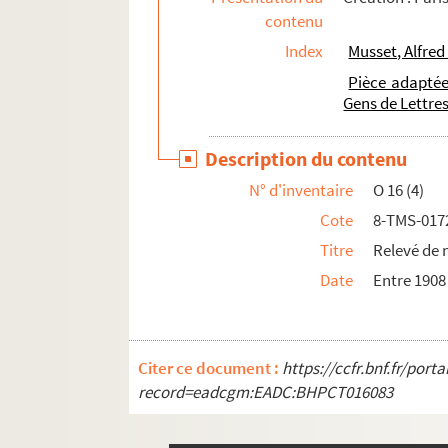
contenu
Paul Claudel. L'otage : drame en 3 actes. 191
Index
Musset, Alfred
Eugène Scribe, Xavier Saintine. L'ours et le P
Pièce adaptée
Bonis-Charancle. L'outrage : drame en 1 acte 
Gens de Lettres
Eugène Manuel. Les ouvriers : drame en 1 act
Description du contenu
N° d'inventaire
O 16 (4)
Cote
8-TMS-017
Titre
Relevé de 
Date
Entre 1908
Citer ce document :
https://ccfr.bnf.fr/por
record=eadcgm:EADC:BHPCT016083