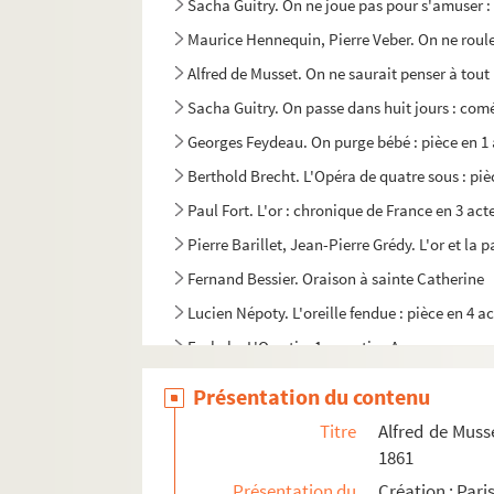
Sacha Guitry. On ne joue pas pour s'amuser :
Maurice Hennequin, Pierre Veber. On ne roule
Alfred de Musset. On ne saurait penser à tout 
Sacha Guitry. On passe dans huit jours : comé
Georges Feydeau. On purge bébé : pièce en 1 
Berthold Brecht. L'Opéra de quatre sous : piè
Paul Fort. L'or : chronique de France en 3 act
Pierre Barillet, Jean-Pierre Grédy. L'or et la 
Fernand Bessier. Oraison à sainte Catherine
Lucien Népoty. L'oreille fendue : pièce en 4 a
Eschyle. L'Orestie. 1re partie : Agamemnon ;
Jean Anouilh. Ornifle ou "Le courant d'air" : 
Présentation du contenu
Népomucène Jonquille. Orphée et son amour :
Titre
Alfred de Muss
Anicet Bourgeois, Michel Masson. Les orpheli
1861
Eric-Emmanuel Schmitt. Oscar et la dame ro
Présentation du
Création : Par