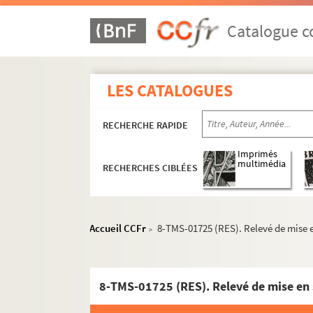
Dumanoir, Adolphe d'Ennery. La nuit aux souf
Emile Bergerat. La nuit bergamasque : tragi-
Catalogue co
Alfred de Musset. La Nuit de Décembre. 1920
James Barrie. La nuit de la Saint-Jean : comé
LES CATALOGUES
Henri Kéroul, Albert Barré. Une nuit de noces 
MM. Monréal et Blondeau. La nuit des noces de
RECHERCHE RAPIDE
Henry Kistemaeckers. La nuit est à nous : pièc
Marc Fournier. Les nuits de la Seine : mélodr
Imprimés
multimédia
RECHERCHES CIBLÉES
Pierre Zaccone, Théodore Henry et Mary Cliqu
John Steinbeck. Nuits noires : pièce en 3 tab
Edmond Haraucourt. Les Oberlé : pièce en 5 
Accueil CCFr
8-TMS-01725 (RES). Relevé de mise e
>
Julien Berr de Turique. L'obstacle : fantaisie
Henry Kistemaeckers. L'occident : pièce en 3 
Georges Feydeau. Occupe-toi d'Amélie ! : pièc
8-TMS-01725 (RES). Relevé de mise en 
Yves Mirande, Henri Géroule. Octave : comédi