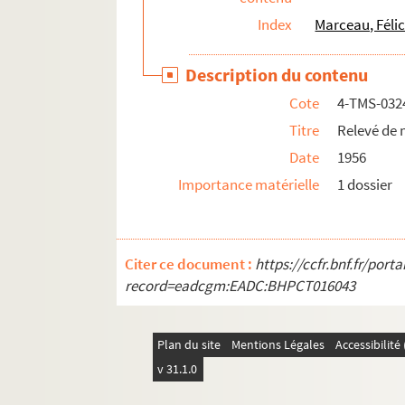
Bonis-Charancle. L'outrage : drame en 1 acte 
Index
Marceau, Félic
Eugène Manuel. Les ouvriers : drame en 1 act
Description du contenu
Cote
4-TMS-032
Titre
Relevé de 
Date
1956
Importance matérielle
1 dossier
Citer ce document :
https://ccfr.bnf.fr/por
record=eadcgm:EADC:BHPCT016043
Plan du site
Mentions Légales
Accessibilit
v 31.1.0