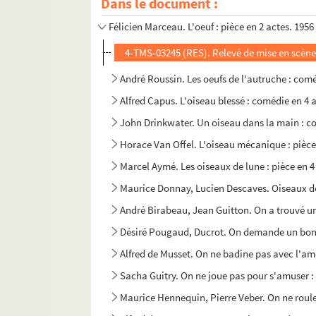
Dans le document :
Sophocle. Œdipe-roi : tragédie en 5 actes, tr
Félicien Marceau. L'oeuf : pièce en 2 actes. 1956
4-TMS-03245 (RES). Relevé de mise en scène
André Roussin. Les oeufs de l'autruche : comé
Alfred Capus. L'oiseau blessé : comédie en 4 
John Drinkwater. Un oiseau dans la main : co
Horace Van Offel. L'oiseau mécanique : pièce
Marcel Aymé. Les oiseaux de lune : pièce en 4
Maurice Donnay, Lucien Descaves. Oiseaux de 
André Birabeau, Jean Guitton. On a trouvé u
Désiré Pougaud, Ducrot. On demande un bon c
Alfred de Musset. On ne badine pas avec l'am
Sacha Guitry. On ne joue pas pour s'amuser :
Maurice Hennequin, Pierre Veber. On ne roule