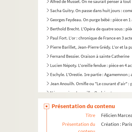
Alfred de Musset. On ne saurait penser à tout 
Sacha Guitry. On passe dans huit jours : comé
Georges Feydeau. On purge bébé : pièce en 1 
Berthold Brecht. L'Opéra de quatre sous : piè
Paul Fort. L'or : chronique de France en 3 act
Pierre Barillet, Jean-Pierre Grédy. L'or et la 
Fernand Bessier. Oraison à sainte Catherine
Lucien Népoty. L'oreille fendue : pièce en 4 a
Eschyle. L'Orestie. 1re partie : Agamemnon ;
Jean Anouilh. Ornifle ou "Le courant d'air" : 
Népomucène Jonquille. Orphée et son amour :
Anicet Bourgeois, Michel Masson. Les orpheli
Présentation du contenu
Eric-Emmanuel Schmitt. Oscar et la dame ro
Titre
Félicien Marcea
Paul Claudel. L'otage : drame en 3 actes. 191
Présentation du
Création : Pari
Eugène Scribe, Xavier Saintine. L'ours et le P
contenu