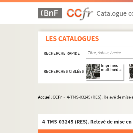
Thornton Wilder. Notre petite ville : pièce e
Emile de Najac, Alfred Hennequin. Nounou : 
Catalogue co
René Catroux. Nous entrerons dans la carrière
Paul Vialar. Nous ne sommes pas si forts : piè
LES CATALOGUES
Léopold Marchand. Nous ne sommes plus des 
Henri Lavedan. Le nouveau jeu : pièce en 5 ac
RECHERCHE RAPIDE
Sacha Guitry. Le nouveau testament : comédi
Robert de Flers, Francis de Croisset. Les nou
Imprimés
multimédia
RECHERCHES CIBLÉES
Ch. A. Abadie, Raymond de Cesse. Les nouveau
François de Curel. La nouvelle idole : pièce e
Camillo Antona-Traversi. Novara : drame en 1 
Accueil CCFr
4-TMS-03245 (RES). Relevé de mise 
>
René Pujol. Une nuit... : comédie en 3 actes. 
Dumanoir, Adolphe d'Ennery. La nuit aux souf
Emile Bergerat. La nuit bergamasque : tragi-
4-TMS-03245 (RES). Relevé de mise en 
Alfred de Musset. La Nuit de Décembre. 1920