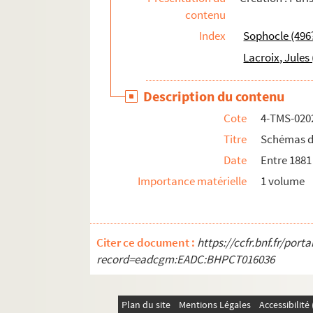
contenu
Eschyle. L'Orestie. 1re partie : Agamemnon ;
Index
Sophocle (496?
Jean Anouilh. Ornifle ou "Le courant d'air" : 
Lacroix, Jules
Népomucène Jonquille. Orphée et son amour :
Anicet Bourgeois, Michel Masson. Les orpheli
Description du contenu
Eric-Emmanuel Schmitt. Oscar et la dame ro
Cote
4-TMS-020
Paul Claudel. L'otage : drame en 3 actes. 191
Titre
Schémas d
Eugène Scribe, Xavier Saintine. L'ours et le P
Date
Entre 1881
Bonis-Charancle. L'outrage : drame en 1 acte 
Importance matérielle
1 volume
Eugène Manuel. Les ouvriers : drame en 1 act
Citer ce document :
https://ccfr.bnf.fr/por
record=eadcgm:EADC:BHPCT016036
Plan du site
Mentions Légales
Accessibilit