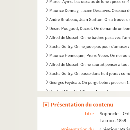
Marcel Aymé. Les oiseaux de lune : pièce en 4
Maurice Donnay, Lucien Descaves. Oiseaux de 
André Birabeau, Jean Guitton. On a trouvé u
Désiré Pougaud, Ducrot. On demande un bon c
Alfred de Musset. On ne badine pas avec l'am
Sacha Guitry. On ne joue pas pour s'amuser :
Maurice Hennequin, Pierre Veber. On ne roule
Alfred de Musset. On ne saurait penser à tout 
Sacha Guitry. On passe dans huit jours : comé
Georges Feydeau. On purge bébé : pièce en 1 
Berthold Brecht. L'Opéra de quatre sous : piè
Paul Fort. L'or : chronique de France en 3 act
Présentation du contenu
Pierre Barillet, Jean-Pierre Grédy. L'or et la 
Titre
Sophocle. Œdi
Fernand Bessier. Oraison à sainte Catherine
Lacroix. 1858
Lucien Népoty. L'oreille fendue : pièce en 4 a
Présentation du
Création : Pari