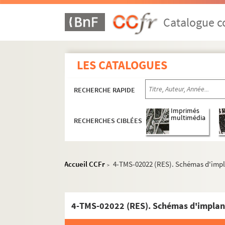
Robert de Flers, Francis de Croisset. Les nou
Ch. A. Abadie, Raymond de Cesse. Les nouveau
Catalogue co
François de Curel. La nouvelle idole : pièce e
Camillo Antona-Traversi. Novara : drame en 1 
LES CATALOGUES
René Pujol. Une nuit... : comédie en 3 actes. 
Dumanoir, Adolphe d'Ennery. La nuit aux souf
RECHERCHE RAPIDE
Emile Bergerat. La nuit bergamasque : tragi-
Alfred de Musset. La Nuit de Décembre. 1920
Imprimés
multimédia
RECHERCHES CIBLÉES
James Barrie. La nuit de la Saint-Jean : comé
Henri Kéroul, Albert Barré. Une nuit de noces 
MM. Monréal et Blondeau. La nuit des noces de
Accueil CCFr
4-TMS-02022 (RES). Schémas d'impl
>
Henry Kistemaeckers. La nuit est à nous : pièc
Marc Fournier. Les nuits de la Seine : mélodr
Pierre Zaccone, Théodore Henry et Mary Cliqu
4-TMS-02022 (RES). Schémas d'implan
John Steinbeck. Nuits noires : pièce en 3 tab