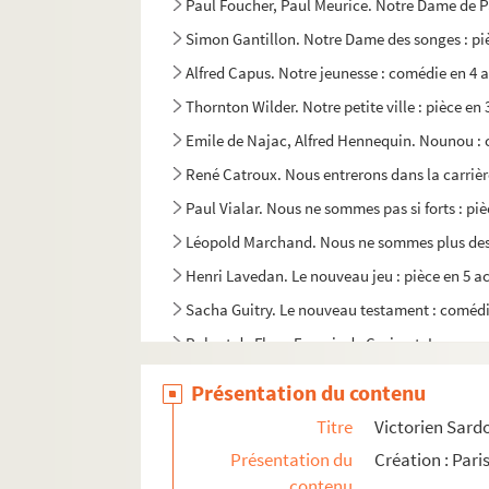
Paul Foucher, Paul Meurice. Notre Dame de Pa
Simon Gantillon. Notre Dame des songes : piè
Alfred Capus. Notre jeunesse : comédie en 4 a
Thornton Wilder. Notre petite ville : pièce e
Emile de Najac, Alfred Hennequin. Nounou : 
René Catroux. Nous entrerons dans la carrière
Paul Vialar. Nous ne sommes pas si forts : piè
Léopold Marchand. Nous ne sommes plus des 
Henri Lavedan. Le nouveau jeu : pièce en 5 ac
Sacha Guitry. Le nouveau testament : comédi
Robert de Flers, Francis de Croisset. Les nou
Ch. A. Abadie, Raymond de Cesse. Les nouveau
Présentation du contenu
François de Curel. La nouvelle idole : pièce e
Titre
Victorien Sardo
Camillo Antona-Traversi. Novara : drame en 1 
Présentation du
Création : Par
René Pujol. Une nuit... : comédie en 3 actes. 
contenu