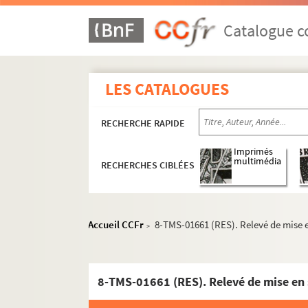
Adolphe D'Ennery, Ferdinand Dugué. Les mystè
Yves Mirande, Henri Géroule. Le mystérieux Ji
Catalogue co
William Busnach. Nana : pièce en 5 actes. Ad
Fernand Meynet, Gabriel Didier. Napoléon : d
LES CATALOGUES
Maurice Rostand. Napoléon IV : pièce en 3 act
Paul Raynal. Napoléon unique : comédie épiq
RECHERCHE RAPIDE
André de Lorde, Jean Marsèle. Napoléonette : 
Jean-Jacques Bernard. Nationale 6 : pièce en 
Imprimés
multimédia
RECHERCHES CIBLÉES
Charles Desnoyer. Le naufrage de la méduse :
Henry Becque. La navette : comédie en 1 acte
Roger Feral. Ne faites pas l'enfant : pièce en 
Accueil CCFr
8-TMS-01661 (RES). Relevé de mise e
>
Romain Coolus. Né un dimanche : comédie en
Louis Dumur. La nébuleuse : pièce en 1 acte. 
Tristan Bernard. Un négociant de Besançon :
8-TMS-01661 (RES). Relevé de mise en 
Paul Bilhaud, Maurice Hennequin. Nelly Rozie