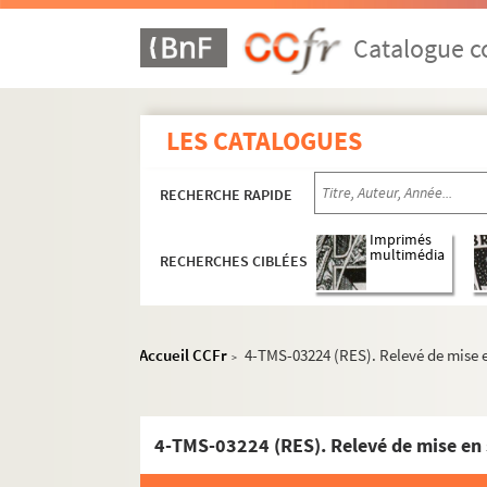
Tristan Bernard. My Love... Mon Amour : comé
Ernest Blum. Les mystères de Paris : drame e
Catalogue co
Eugène Sue, Prosper Dinaux. Les mystères de P
Adolphe D'Ennery, Ferdinand Dugué. Les mystè
LES CATALOGUES
Yves Mirande, Henri Géroule. Le mystérieux Ji
William Busnach. Nana : pièce en 5 actes. Ad
RECHERCHE RAPIDE
Fernand Meynet, Gabriel Didier. Napoléon : d
Maurice Rostand. Napoléon IV : pièce en 3 act
Imprimés
multimédia
RECHERCHES CIBLÉES
Paul Raynal. Napoléon unique : comédie épiq
André de Lorde, Jean Marsèle. Napoléonette : 
Jean-Jacques Bernard. Nationale 6 : pièce en 
Accueil CCFr
4-TMS-03224 (RES). Relevé de mise e
>
Charles Desnoyer. Le naufrage de la méduse :
Henry Becque. La navette : comédie en 1 acte
Roger Feral. Ne faites pas l'enfant : pièce en 
4-TMS-03224 (RES). Relevé de mise en 
Romain Coolus. Né un dimanche : comédie en