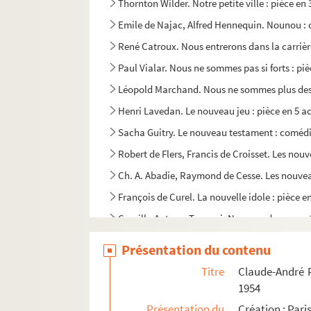
Thornton Wilder. Notre petite ville : pièce e
Emile de Najac, Alfred Hennequin. Nounou : 
René Catroux. Nous entrerons dans la carrière
Paul Vialar. Nous ne sommes pas si forts : piè
Léopold Marchand. Nous ne sommes plus des 
Henri Lavedan. Le nouveau jeu : pièce en 5 ac
Sacha Guitry. Le nouveau testament : comédi
Robert de Flers, Francis de Croisset. Les nou
Ch. A. Abadie, Raymond de Cesse. Les nouveau
François de Curel. La nouvelle idole : pièce e
Camillo Antona-Traversi. Novara : drame en 1 
René Pujol. Une nuit... : comédie en 3 actes. 
Présentation du contenu
Dumanoir, Adolphe d'Ennery. La nuit aux souf
Titre
Claude-André P
Emile Bergerat. La nuit bergamasque : tragi-
1954
Alfred de Musset. La Nuit de Décembre. 1920
Présentation du
Création : Pari