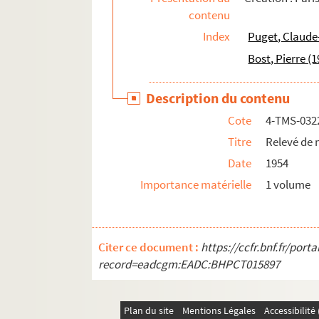
contenu
James Barrie. La nuit de la Saint-Jean : comé
Index
Puget, Claude
Henri Kéroul, Albert Barré. Une nuit de noces 
Bost, Pierre (
MM. Monréal et Blondeau. La nuit des noces de
Henry Kistemaeckers. La nuit est à nous : pièc
Description du contenu
Marc Fournier. Les nuits de la Seine : mélodr
Cote
4-TMS-032
Pierre Zaccone, Théodore Henry et Mary Cliqu
Titre
Relevé de 
John Steinbeck. Nuits noires : pièce en 3 tab
Date
1954
Edmond Haraucourt. Les Oberlé : pièce en 5 
Importance matérielle
1 volume
Julien Berr de Turique. L'obstacle : fantaisie
Henry Kistemaeckers. L'occident : pièce en 3 
Georges Feydeau. Occupe-toi d'Amélie ! : pièc
Citer ce document :
https://ccfr.bnf.fr/por
Yves Mirande, Henri Géroule. Octave : comédi
record=eadcgm:EADC:BHPCT015897
Victorien Sardou. Odette : comédie en 4 acte
Sophocle. Œdipe à Colone : tragédie, traduct
Plan du site
Mentions Légales
Accessibilit