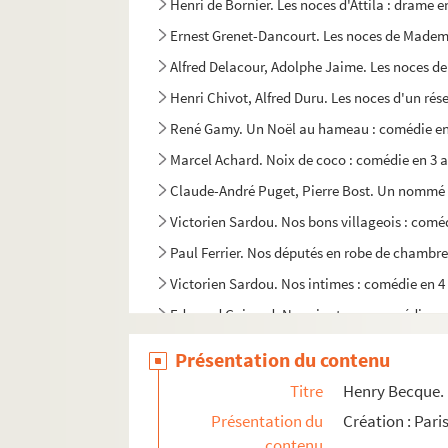
Henri de Bornier. Les noces d'Attila : drame en
Ernest Grenet-Dancourt. Les noces de Mademoi
Alfred Delacour, Adolphe Jaime. Les noces de 
Henri Chivot, Alfred Duru. Les noces d'un rése
René Gamy. Un Noël au hameau : comédie en 
Marcel Achard. Noix de coco : comédie en 3 a
Claude-André Puget, Pierre Bost. Un nommé J
Victorien Sardou. Nos bons villageois : coméd
Paul Ferrier. Nos députés en robe de chambre
Victorien Sardou. Nos intimes : comédie en 4
Edmond Guiraud. Nos vingt ans : comédie en 
Fernand Nozière. Notre amour : pièce en 3 ac
Présentation du contenu
Paul Foucher, Paul Meurice. Notre Dame de Pa
Titre
Henry Becque. 
Simon Gantillon. Notre Dame des songes : piè
Présentation du
Création : Par
Alfred Capus. Notre jeunesse : comédie en 4 a
contenu