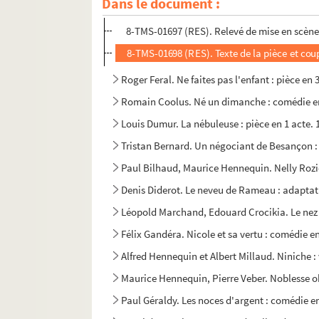
Dans le document :
Henry Becque. La navette : comédie en 1 acte. 
8-TMS-01697 (RES). Relevé de mise en scèn
8-TMS-01698 (RES). Texte de la pièce et cou
Roger Feral. Ne faites pas l'enfant : pièce en 
Romain Coolus. Né un dimanche : comédie en
Louis Dumur. La nébuleuse : pièce en 1 acte. 
Tristan Bernard. Un négociant de Besançon :
Paul Bilhaud, Maurice Hennequin. Nelly Rozie
Denis Diderot. Le neveu de Rameau : adaptatio
Léopold Marchand, Edouard Crocikia. Le nez d
Félix Gandéra. Nicole et sa vertu : comédie en
Alfred Hennequin et Albert Millaud. Niniche : 
Maurice Hennequin, Pierre Veber. Noblesse obl
Paul Géraldy. Les noces d'argent : comédie en