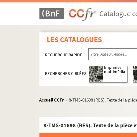
Alexandre Dumas, Auguste Maquet. Monte-Cris
Octave Feuillet. Montjoye : comédie en 5 acte
Catalogue co
Pierre Frondaie. Montmartre : comédie en 4 a
Dario Fo. Mort accidentelle d'un anarchiste. 
LES CATALOGUES
René Berton. La mort d'Héraklès : tragédie en
Jan de Hartog. Mort d'un rat : pièce en 3 acte
RECHERCHE RAPIDE
Jean Guitton. Le mort revient de suite : pièce 
Jean-Paul Sartre. Morts sans sépulture : pièce
Imprimés
multimédia
RECHERCHES CIBLÉES
Sacha Guitry. Le mot de Cambronne : pièce en 
Marcel Aymé. La mouche bleue : pièce en 4 ac
Anton Tchekhov. La mouette : comédie en 4 a
Accueil CCFr
8-TMS-01698 (RES). Texte de la pièc
>
Marcel Achard. Le moulin de la Galette : comé
Clairville. Le moulin joli : pièce en 1 acte. 184
Alexandre Dumas, Auguste Maquet. Les mousqu
8-TMS-01698 (RES). Texte de la pièce 
Sacha Guitry. Mozart : comédie musicale en 3