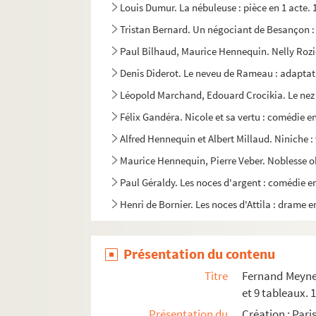
Louis Dumur. La nébuleuse : pièce en 1 acte. 
Tristan Bernard. Un négociant de Besançon :
Paul Bilhaud, Maurice Hennequin. Nelly Rozie
Denis Diderot. Le neveu de Rameau : adaptatio
Léopold Marchand, Edouard Crocikia. Le nez d
Félix Gandéra. Nicole et sa vertu : comédie en
Alfred Hennequin et Albert Millaud. Niniche : 
Maurice Hennequin, Pierre Veber. Noblesse obl
Paul Géraldy. Les noces d'argent : comédie en
Henri de Bornier. Les noces d'Attila : drame en
Ernest Grenet-Dancourt. Les noces de Mademoi
Alfred Delacour, Adolphe Jaime. Les noces de 
Présentation du contenu
Henri Chivot, Alfred Duru. Les noces d'un rése
Titre
Fernand Meynet
René Gamy. Un Noël au hameau : comédie en 
et 9 tableaux. 
Présentation du
Création : Paris
Marcel Achard. Noix de coco : comédie en 3 a