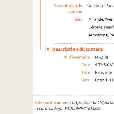
Présentation du
Création : Pari
Marcel Achard. Noix de coco : comédie en 3 a
contenu
Claude-André Puget, Pierre Bost. Un nommé J
Index
Mirande, Yves 
Victorien Sardou. Nos bons villageois : coméd
Géroule, Henri
Paul Ferrier. Nos députés en robe de chambre
Armstrong, Pa
Victorien Sardou. Nos intimes : comédie en 4
Edmond Guiraud. Nos vingt ans : comédie en 
Description du contenu
Fernand Nozière. Notre amour : pièce en 3 ac
N° d'inventaire
M 62 (4)
Paul Foucher, Paul Meurice. Notre Dame de Pa
Cote
4-TMS-018
Simon Gantillon. Notre Dame des songes : piè
Titre
Relevé de 
Alfred Capus. Notre jeunesse : comédie en 4 a
Date
Entre 1911
Thornton Wilder. Notre petite ville : pièce e
Emile de Najac, Alfred Hennequin. Nounou : 
René Catroux. Nous entrerons dans la carrière
Citer ce document :
https://ccfr.bnf.fr/por
record=eadcgm:EADC:BHPCT015820
Paul Vialar. Nous ne sommes pas si forts : piè