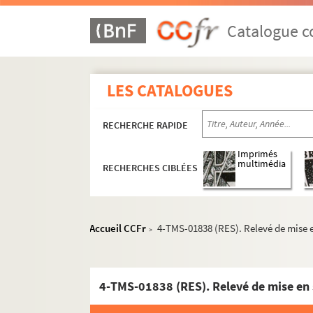
Alfred Capus. Monsieur Piégois : comédie en 
André Mouëzy-Eon, Jean Guitton. Un monsieur 
Catalogue co
Louis Verneuil. Un monsieur qui s'explique : 
J. Reyar. Un monsieur très timide : monologu
LES CATALOGUES
Jules Renard. Monsieur Vernet : comédie en 2
Ferdinand Dugu. Le monstre et le magicien : 
RECHERCHE RAPIDE
Alexandre Dumas, Auguste Maquet. Monte-Cris
Octave Feuillet. Montjoye : comédie en 5 acte
Imprimés
multimédia
RECHERCHES CIBLÉES
Pierre Frondaie. Montmartre : comédie en 4 a
Dario Fo. Mort accidentelle d'un anarchiste. 
René Berton. La mort d'Héraklès : tragédie en
Accueil CCFr
4-TMS-01838 (RES). Relevé de mise e
>
Jan de Hartog. Mort d'un rat : pièce en 3 acte
Jean Guitton. Le mort revient de suite : pièce 
Jean-Paul Sartre. Morts sans sépulture : pièce
4-TMS-01838 (RES). Relevé de mise en 
Sacha Guitry. Le mot de Cambronne : pièce en 