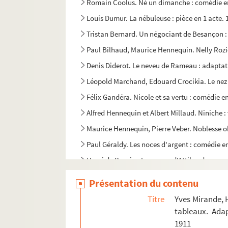
Romain Coolus. Né un dimanche : comédie en
Louis Dumur. La nébuleuse : pièce en 1 acte. 
Tristan Bernard. Un négociant de Besançon :
Paul Bilhaud, Maurice Hennequin. Nelly Rozie
Denis Diderot. Le neveu de Rameau : adaptatio
Léopold Marchand, Edouard Crocikia. Le nez d
Félix Gandéra. Nicole et sa vertu : comédie en
Alfred Hennequin et Albert Millaud. Niniche : 
Maurice Hennequin, Pierre Veber. Noblesse obl
Paul Géraldy. Les noces d'argent : comédie en
Henri de Bornier. Les noces d'Attila : drame en
Ernest Grenet-Dancourt. Les noces de Mademoi
Présentation du contenu
Alfred Delacour, Adolphe Jaime. Les noces de 
Titre
Yves Mirande, H
Henri Chivot, Alfred Duru. Les noces d'un rése
tableaux. Ada
1911
René Gamy. Un Noël au hameau : comédie en 