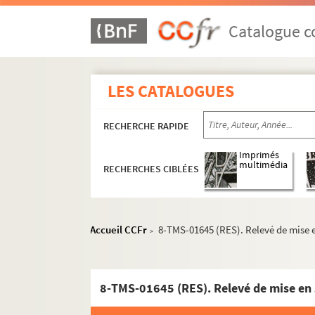
Georges Berr, Louis Verneuil. Miss France : c
Robert Cedric Sheriff. Miss Mabel : pièce en 5
Catalogue co
Marcel Béliard. La mission de Frère Tappecou
Alexandre Bisson. Une mission délicate : com
LES CATALOGUES
Jean Racine. Mithridate : tragédie en 5 actes
Luc Morier. Le modèle : comédie en 1 acte. En
RECHERCHE RAPIDE
Marguerite Duras. Moi, je m'appelle Kichen. 
Robert Bodet. Moi, le mari : comédie en 3 acte
Imprimés
multimédia
RECHERCHES CIBLÉES
Louis Beydts, Pierre Wolff, Henri Duvernois. 
Paul Gavault, Georges Berr. Moins cinq : com
Maryse Choisy. Un mois chez les filles : repor
Accueil CCFr
8-TMS-01645 (RES). Relevé de mise e
>
Gaston Sorbets. La moisson verte : pièce en 
Alfred Vercourt, Lucien Monseigneur. Un Molla
Jean Conti et Georges Tednau. La "môme" : sk
8-TMS-01645 (RES). Relevé de mise en 
Pierre Decourcelle. La môme aux beaux yeux :