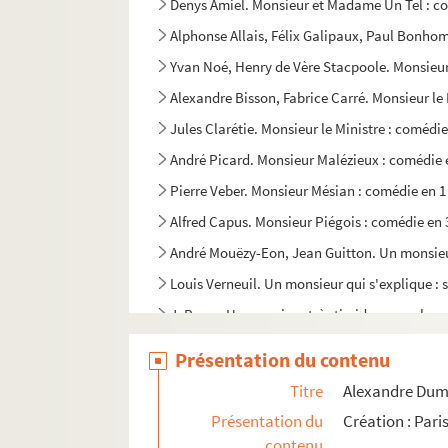
Denys Amiel. Monsieur et Madame Un Tel : co
Alphonse Allais, Félix Galipaux, Paul Bonhom
Yvan Noé, Henry de Vère Stacpoole. Monsieur 
Alexandre Bisson, Fabrice Carré. Monsieur le 
Jules Clarétie. Monsieur le Ministre : comédie
André Picard. Monsieur Malézieux : comédie e
Pierre Veber. Monsieur Mésian : comédie en 1
Alfred Capus. Monsieur Piégois : comédie en 
André Mouëzy-Eon, Jean Guitton. Un monsieur 
Louis Verneuil. Un monsieur qui s'explique : 
J. Reyar. Un monsieur très timide : monologu
Jules Renard. Monsieur Vernet : comédie en 2
Présentation du contenu
Ferdinand Dugu. Le monstre et le magicien : 
Titre
Alexandre Dumas
Alexandre Dumas, Auguste Maquet. Monte-Cris
Présentation du
Création : Par
Octave Feuillet. Montjoye : comédie en 5 acte
contenu