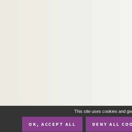
John Drinkwater. Un oiseau dans la main : co
Horace Van Offel. L'oiseau mécanique : pièce
Marcel Aymé. Les oiseaux de lune : pièce en 4
Maurice Donnay, Lucien Descaves. Oiseaux de 
André Birabeau, Jean Guitton. On a trouvé u
Désiré Pougaud, Ducrot. On demande un bon c
Alfred de Musset. On ne badine pas avec l'am
Sacha Guitry. On ne joue pas pour s'amuser :
Maurice Hennequin, Pierre Veber. On ne roule
Alfred de Musset. On ne saurait penser à tout 
Sacha Guitry. On passe dans huit jours : comé
Georges Feydeau. On purge bébé : pièce en 1 
This site uses cookies and gi
Berthold Brecht. L'Opéra de quatre sous : piè
OK, ACCEPT ALL
DENY ALL CO
Paul Fort. L'or : chronique de France en 3 act