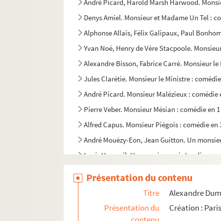
André Picard, Harold Marsh Harwood. Monsieu
Denys Amiel. Monsieur et Madame Un Tel : co
Alphonse Allais, Félix Galipaux, Paul Bonhom
Yvan Noé, Henry de Vère Stacpoole. Monsieur 
Alexandre Bisson, Fabrice Carré. Monsieur le 
Jules Clarétie. Monsieur le Ministre : comédie
André Picard. Monsieur Malézieux : comédie e
Pierre Veber. Monsieur Mésian : comédie en 1
Alfred Capus. Monsieur Piégois : comédie en 
André Mouëzy-Eon, Jean Guitton. Un monsieur 
Louis Verneuil. Un monsieur qui s'explique : 
J. Reyar. Un monsieur très timide : monologu
Présentation du contenu
Jules Renard. Monsieur Vernet : comédie en 2
Titre
Alexandre Dumas
Ferdinand Dugu. Le monstre et le magicien : 
Présentation du
Création : Par
Alexandre Dumas, Auguste Maquet. Monte-Cris
contenu