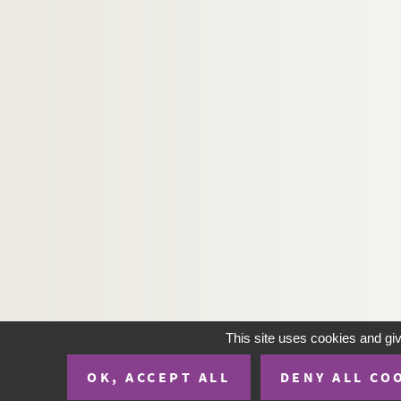
Alfred Capus. L'oiseau blessé : comédie en 4 
John Drinkwater. Un oiseau dans la main : co
Horace Van Offel. L'oiseau mécanique : pièce
Marcel Aymé. Les oiseaux de lune : pièce en 4
Maurice Donnay, Lucien Descaves. Oiseaux de 
André Birabeau, Jean Guitton. On a trouvé u
Désiré Pougaud, Ducrot. On demande un bon c
Alfred de Musset. On ne badine pas avec l'am
Sacha Guitry. On ne joue pas pour s'amuser :
Maurice Hennequin, Pierre Veber. On ne roule
Alfred de Musset. On ne saurait penser à tout 
Sacha Guitry. On passe dans huit jours : comé
This site uses cookies and gi
Georges Feydeau. On purge bébé : pièce en 1 
OK, ACCEPT ALL
DENY ALL CO
Berthold Brecht. L'Opéra de quatre sous : piè