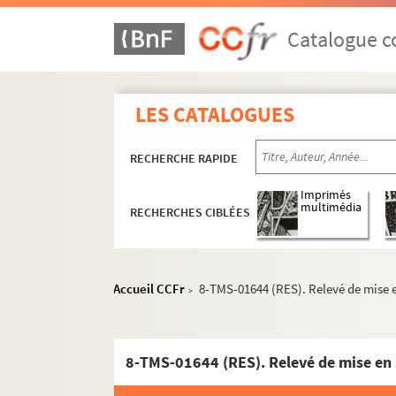
Rudolf Besier. Miss Ba : pièce en 5 actes, tr
Georges Berr, Louis Verneuil. Miss France : c
Catalogue co
Robert Cedric Sheriff. Miss Mabel : pièce en 5
Marcel Béliard. La mission de Frère Tappecou
LES CATALOGUES
Alexandre Bisson. Une mission délicate : com
Jean Racine. Mithridate : tragédie en 5 actes
RECHERCHE RAPIDE
Luc Morier. Le modèle : comédie en 1 acte. En
Marguerite Duras. Moi, je m'appelle Kichen. 
Imprimés
multimédia
RECHERCHES CIBLÉES
Robert Bodet. Moi, le mari : comédie en 3 acte
Louis Beydts, Pierre Wolff, Henri Duvernois. 
Paul Gavault, Georges Berr. Moins cinq : com
Accueil CCFr
8-TMS-01644 (RES). Relevé de mise e
>
Maryse Choisy. Un mois chez les filles : repor
Gaston Sorbets. La moisson verte : pièce en 
Alfred Vercourt, Lucien Monseigneur. Un Molla
8-TMS-01644 (RES). Relevé de mise en 
Jean Conti et Georges Tednau. La "môme" : sk