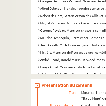
Georges Berr, Louis Verneuil. Monsieur Beverl
Alfred Delacour. Monsieur boude : scènes de l
Robert de Flers, Gaston-Arman de Caillavet.
Miguel Zamacoïs. Monsieur Césarin, écrivain 
Georges Feydeau. Monsieur chasse ! : comédie
Maurice Hennequin, Pierre Veber. Le monsieur
Jean Coralli. M. de Pourceaugnac : ballet-pa
Molière. Monsieur de Pourceaugnac : comédi
André Picard, Harold Marsh Harwood. Monsieu
Denys Amiel. Monsieur et Madame Un Tel : co
Alphonse Allais, Félix Galipaux, Paul Bonhom
Yvan Noé, Henry de Vère Stacpoole. Monsieur 
Présentation du contenu
Alexandre Bisson, Fabrice Carré. Monsieur le 
Titre
Maurice Henne
Jules Clarétie. Monsieur le Ministre : comédie
"Baby Mine" d
André Picard. Monsieur Malézieux : comédie e
Présentation du
Création : Pari