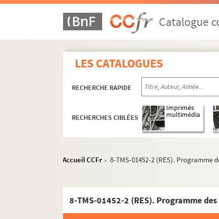
August von Kotzebue. Misanthropie et repentir
Charles Hugo, Paul Meurice. Les misérables : 
Catalogue co
Eduardo Scarpetta. Misère et noblesse : comé
Rudolf Besier. Miss Ba : pièce en 5 actes, tr
LES CATALOGUES
Georges Berr, Louis Verneuil. Miss France : c
Robert Cedric Sheriff. Miss Mabel : pièce en 5
RECHERCHE RAPIDE
Marcel Béliard. La mission de Frère Tappecou
Alexandre Bisson. Une mission délicate : com
Imprimés
multimédia
RECHERCHES CIBLÉES
Jean Racine. Mithridate : tragédie en 5 actes
Luc Morier. Le modèle : comédie en 1 acte. En
Marguerite Duras. Moi, je m'appelle Kichen. 
Accueil CCFr
8-TMS-01452-2 (RES). Programme des 
>
Robert Bodet. Moi, le mari : comédie en 3 acte
Louis Beydts, Pierre Wolff, Henri Duvernois. 
Paul Gavault, Georges Berr. Moins cinq : com
8-TMS-01452-2 (RES). Programme des to
Maryse Choisy. Un mois chez les filles : repor