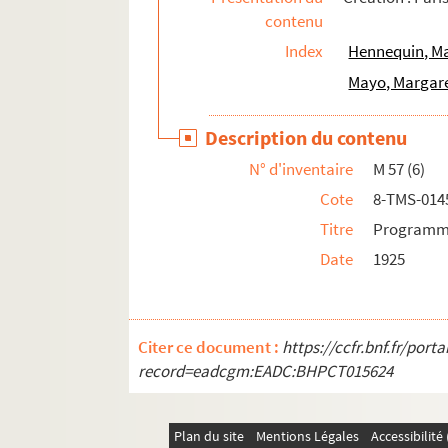
contenu
Pierre Veber. Monsieur Mésian : comédie en 1
Index
Hennequin, Ma
Alfred Capus. Monsieur Piégois : comédie en 
Mayo, Margar
André Mouëzy-Eon, Jean Guitton. Un monsieur 
Louis Verneuil. Un monsieur qui s'explique : 
Description du contenu
J. Reyar. Un monsieur très timide : monologu
N° d'inventaire
M 57 (6)
Jules Renard. Monsieur Vernet : comédie en 2
Cote
8-TMS-014
Ferdinand Dugu. Le monstre et le magicien : 
Titre
Programme 
Alexandre Dumas, Auguste Maquet. Monte-Cris
Date
1925
Octave Feuillet. Montjoye : comédie en 5 acte
Pierre Frondaie. Montmartre : comédie en 4 a
Dario Fo. Mort accidentelle d'un anarchiste. 
Citer ce document :
https://ccfr.bnf.fr/por
René Berton. La mort d'Héraklès : tragédie en
record=eadcgm:EADC:BHPCT015624
Jan de Hartog. Mort d'un rat : pièce en 3 acte
Jean Guitton. Le mort revient de suite : pièce 
Plan du site
Mentions Légales
Accessibilit