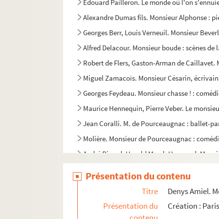
Edouard Pailleron. Le monde où l'on s'ennuie
Alexandre Dumas fils. Monsieur Alphonse : pi
Georges Berr, Louis Verneuil. Monsieur Beverl
Alfred Delacour. Monsieur boude : scènes de l
Robert de Flers, Gaston-Arman de Caillavet.
Miguel Zamacoïs. Monsieur Césarin, écrivain 
Georges Feydeau. Monsieur chasse ! : comédie
Maurice Hennequin, Pierre Veber. Le monsieur
Jean Coralli. M. de Pourceaugnac : ballet-pa
Molière. Monsieur de Pourceaugnac : comédi
André Picard, Harold Marsh Harwood. Monsieu
Denys Amiel. Monsieur et Madame Un Tel : co
Présentation du contenu
Alphonse Allais, Félix Galipaux, Paul Bonhom
Titre
Denys Amiel. Mo
Yvan Noé, Henry de Vère Stacpoole. Monsieur 
Présentation du
Création : Pari
Alexandre Bisson, Fabrice Carré. Monsieur le 
contenu