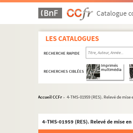
Georges Berr, Marcel Guillemaud. Le million :
Mimi. Entre 1850 et 1945
Catalogue co
Robert de Flers, Gaston-Arman de Caillavet. 
Sacha Guitry. Un miracle : comédie en 4 acte
LES CATALOGUES
Carlo Goldoni. Mirandoline, hôtelière de Ven
Molière. Le misanthrope : comédie en 5 actes
RECHERCHE RAPIDE
Lubize, Eugène Labiche, Paul Siraudin. Le mi
August von Kotzebue. Misanthropie et repentir
Imprimés
multimédia
RECHERCHES CIBLÉES
Charles Hugo, Paul Meurice. Les misérables : 
Eduardo Scarpetta. Misère et noblesse : comé
Rudolf Besier. Miss Ba : pièce en 5 actes, tr
Accueil CCFr
4-TMS-01959 (RES). Relevé de mise e
>
Georges Berr, Louis Verneuil. Miss France : c
Robert Cedric Sheriff. Miss Mabel : pièce en 5
Marcel Béliard. La mission de Frère Tappecou
4-TMS-01959 (RES). Relevé de mise en 
Alexandre Bisson. Une mission délicate : com