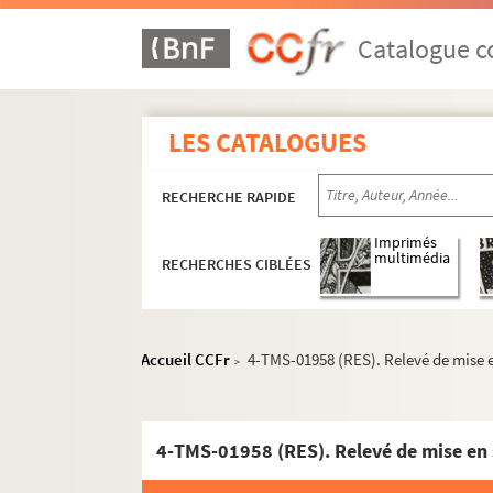
Victor Hugo. Mille francs de récompense : mé
Georges Berr, Marcel Guillemaud. Le million :
Catalogue co
Mimi. Entre 1850 et 1945
Robert de Flers, Gaston-Arman de Caillavet. 
LES CATALOGUES
Sacha Guitry. Un miracle : comédie en 4 acte
Carlo Goldoni. Mirandoline, hôtelière de Ven
RECHERCHE RAPIDE
Molière. Le misanthrope : comédie en 5 actes
Lubize, Eugène Labiche, Paul Siraudin. Le mi
Imprimés
multimédia
RECHERCHES CIBLÉES
August von Kotzebue. Misanthropie et repentir
Charles Hugo, Paul Meurice. Les misérables : 
Eduardo Scarpetta. Misère et noblesse : comé
Accueil CCFr
4-TMS-01958 (RES). Relevé de mise e
>
Rudolf Besier. Miss Ba : pièce en 5 actes, tr
Georges Berr, Louis Verneuil. Miss France : c
Robert Cedric Sheriff. Miss Mabel : pièce en 5
4-TMS-01958 (RES). Relevé de mise en 
Marcel Béliard. La mission de Frère Tappecou