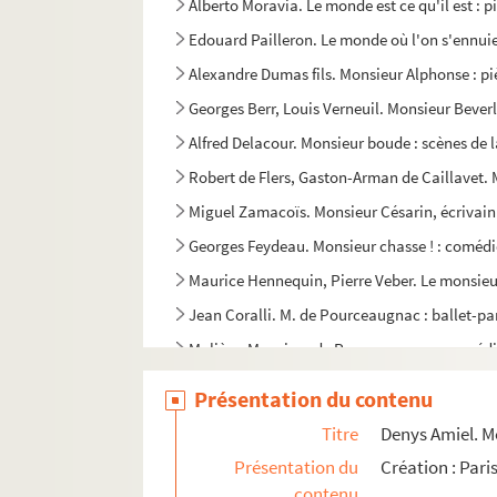
Alberto Moravia. Le monde est ce qu'il est : p
Edouard Pailleron. Le monde où l'on s'ennuie
Alexandre Dumas fils. Monsieur Alphonse : pi
Georges Berr, Louis Verneuil. Monsieur Beverl
Alfred Delacour. Monsieur boude : scènes de l
Robert de Flers, Gaston-Arman de Caillavet.
Miguel Zamacoïs. Monsieur Césarin, écrivain 
Georges Feydeau. Monsieur chasse ! : comédie
Maurice Hennequin, Pierre Veber. Le monsieur
Jean Coralli. M. de Pourceaugnac : ballet-pa
Molière. Monsieur de Pourceaugnac : comédi
André Picard, Harold Marsh Harwood. Monsieu
Présentation du contenu
Denys Amiel. Monsieur et Madame Un Tel : co
Titre
Denys Amiel. Mo
Alphonse Allais, Félix Galipaux, Paul Bonhom
Présentation du
Création : Pari
Yvan Noé, Henry de Vère Stacpoole. Monsieur 
contenu