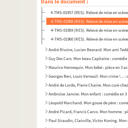
Dans le document :
Denys Amiel. Mon ami : pièce en 3 actes. 1943
4-TMS-01957 (RES). Relevé de mise en scène. 
4-TMS-01958 (RES). Relevé de mise en scène
4-TMS-01959 (RES). Relevé de mise en scène
4-TMS-01960 (RES). Relevé de mise en scène
André Rivoire, Lucien Besnard. Mon ami Teddy
Guy Des Cars. Mon beau Capitaine : comédie e
Maurice Hennequin. Mon bébé : pièce en 3 ac
Georges Berr, Louis Verneuil. Mon crime !... :
André de Lorde, Pierre Chaine. Mon curé chez 
Ambroise Janvier. Mon enfant : comédie en 3 
Léopold Marchand. Mon gosse de père : coméd
André Picard, Francis Carco. Mon homme : pi
Paul Siraudin, Clairville, Victor Koning. Mon 