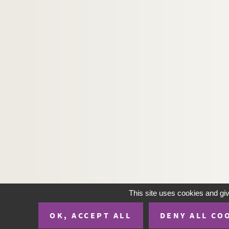
John Steinbeck. Nuits noires : pièce en 3 tab
Edmond Haraucourt. Les Oberlé : pièce en 5 
Julien Berr de Turique. L'obstacle : fantaisie
Henry Kistemaeckers. L'occident : pièce en 3 
Georges Feydeau. Occupe-toi d'Amélie ! : pièc
Yves Mirande, Henri Géroule. Octave : comédi
Victorien Sardou. Odette : comédie en 4 acte
Sophocle. Œdipe à Colone : tragédie, traduct
Sophocle. Œdipe-roi : tragédie en 5 actes, tr
Félicien Marceau. L'oeuf : pièce en 2 actes. 1
André Roussin. Les oeufs de l'autruche : comé
Alfred Capus. L'oiseau blessé : comédie en 4 
This site uses cookies and gi
John Drinkwater. Un oiseau dans la main : co
OK, ACCEPT ALL
DENY ALL CO
Horace Van Offel. L'oiseau mécanique : pièce