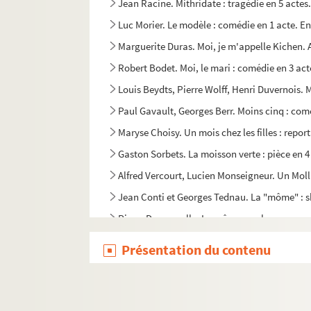
Jean Racine. Mithridate : tragédie en 5 actes
Luc Morier. Le modèle : comédie en 1 acte. En
Marguerite Duras. Moi, je m'appelle Kichen. 
Robert Bodet. Moi, le mari : comédie en 3 acte
Louis Beydts, Pierre Wolff, Henri Duvernois. 
Paul Gavault, Georges Berr. Moins cinq : com
Maryse Choisy. Un mois chez les filles : repor
Gaston Sorbets. La moisson verte : pièce en 
Alfred Vercourt, Lucien Monseigneur. Un Molla
Jean Conti et Georges Tednau. La "môme" : sk
Pierre Decourcelle. La môme aux beaux yeux :
Ernest Vois, Marie-Louise Vois, Alin Monjardi
Présentation du contenu
Arthur Bernède, Aristide Bruant. La môme pri
Denys Amiel. Mon ami : pièce en 3 actes. 194
André Rivoire, Lucien Besnard. Mon ami Teddy