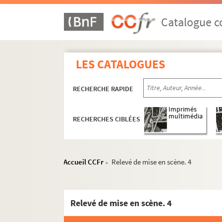
Paul de Pitray. Les mémoires d'un âne : pièc
Pierre Frondaie. La menace : pièce en 4 actes
Catalogue co
Théodore Barrière. Un ménage en ville : comé
Pierre Veber. La ménagère apprivoisée : pièce
LES CATALOGUES
Albin Valabrègue. Ménages parisiens : comédi
Léon Pournin. Le mendiant de la Bastille : dr
RECHERCHE RAPIDE
Xavier de Montépin, Jules Dornay. La mendiant
Honoré de Balzac. Mercadet : comédie en 3 ac
Imprimés
multimédia
RECHERCHES CIBLÉES
Paul d'Aigremont, Jules Dornay. Mère et marty
Catulle Mendès. Les mères ennemies : drame e
Henri Demesse. Les mères rivales : drame en 5
Accueil CCFr
Relevé de mise en scène. 4
>
Merkus : pièce en 2 actes en vers. 1877 ?
Jean Guitton. Le merle blanc : comédie en 3 a
Georges Berr. Les Merlereau : pièce en 3 actes
Relevé de mise en scène. 4
Yves Mirande. La merveilleuse journée. 1922