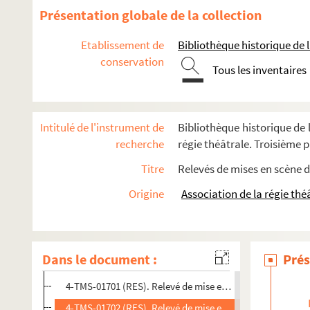
Mimi. Entre 1850 et 1945
Présentation globale de la collection
Robert de Flers, Gaston-Arman de Caillavet. Miquette et sa m
Etablissement de
Bibliothèque historique de la
4-TMS-01696 (RES). Relevé de mise en scène. 1
conservation
Tous les inventaires
8-TMS-01327 (RES). Relevé de mise en scène. 2
8-TMS-01328 (RES). Relevé de mise en scène. 3
8-TMS-01329 (RES). Relevé de mise en scène. 4
Intitulé de l'instrument de
Bibliothèque historique de l
8-TMS-01330 (RES). Relevé de mise en scène. 5
recherche
régie théâtrale. Troisième pa
8-TMS-01331 (RES). Relevé de mise en scène. 6
Titre
Relevés de mises en scène d
4-TMS-01697 (RES). Relevé de mise en scène. 7
Origine
Association de la régie thé
4-TMS-01698 (RES). Relevé de mise en scène. 8
8-TMS-01443 (RES). Schémas d'implantation de décor
4-TMS-01699 (RES). Relevé de mise en scène. 9. Mise en s
Dans le document :
Prés
4-TMS-01700 (RES). Relevé de mise en scène. 10
4-TMS-01701 (RES). Relevé de mise en scène. 11
4-TMS-01702 (RES). Relevé de mise en scène. 12