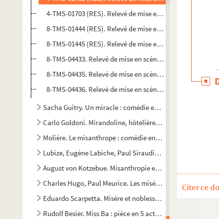
4-TMS-01703 (RES). Relevé de mise en scène. 13
8-TMS-01444 (RES). Relevé de mise en scène. 14
8-TMS-01445 (RES). Relevé de mise en scène. 15
8-TMS-04433. Relevé de mise en scène. 16
8-TMS-04435. Relevé de mise en scène. 17
8-TMS-04436. Relevé de mise en scène. 18
Sacha Guitry. Un miracle : comédie en 4 actes. 1927
Carlo Goldoni. Mirandoline, hôtelière de Venise : comédie
Molière. Le misanthrope : comédie en 5 actes. 1666
Lubize, Eugène Labiche, Paul Siraudin. Le misanthrope et l
August von Kotzebue. Misanthropie et repentir : drame en 4
Charles Hugo, Paul Meurice. Les misérables : drame en 5 act
Citer ce d
Eduardo Scarpetta. Misère et noblesse : comédie en 3 acte
Rudolf Besier. Miss Ba : pièce en 5 actes, traduction en fr