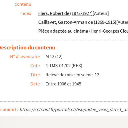
contenu
Index
Flers, Robert de (1872-1927)
[Auteur]
Caillavet, Gaston-Arman de (1869-1915)
[Aute
Pièce adaptée au cinéma (Henri-Georges Clou
Description du contenu
N° d'inventaire
M 12 (12)
Cote
4-TMS-01702 (RES)
 en 3 actes adaptée par M. Raoul Gastambide...
Titre
Relevé de mise en scène. 12
Date
Entre 1906 et 1945
'Auvergnat : comédie en 1 acte mêlée de co...
 actes en prose, traduction par Alphonse P...
es et 12 tableaux. Adaptation d'après le ...
ocument :
https://ccfr.bnf.fr/portailccfr/jsp/index_view_dir
s. 1956
ançais par Charlotte Neveu. 1934