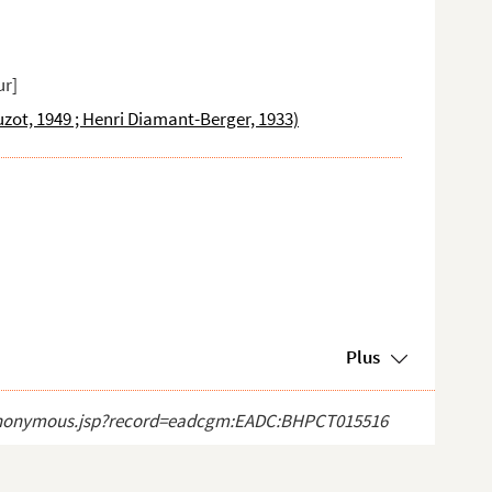
ur]
zot, 1949 ; Henri Diamant-Berger, 1933)
Plus
ect_anonymous.jsp?record=eadcgm:EADC:BHPCT015516