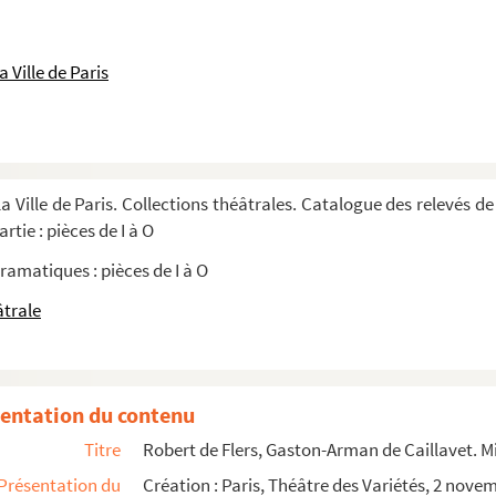
ère : comédie en 3 actes. 1906
 Ville de Paris
a Ville de Paris. Collections théâtrales. Catalogue des relevés de
rtie : pièces de I à O
ramatiques : pièces de I à O
âtrale
cène du Théâtre des Variétés
entation du contenu
Titre
Robert de Flers, Gaston-Arman de Caillavet. Mi
Présentation du
Création : Paris, Théâtre des Variétés, 2 nove