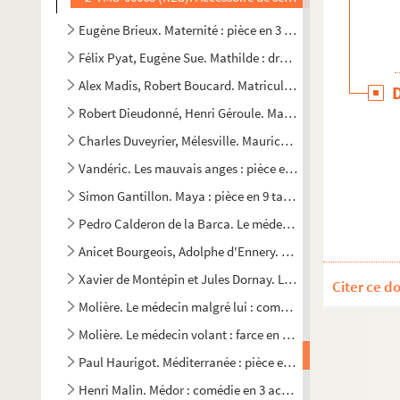
Eugène Brieux. Maternité : pièce en 3 actes. 1903
Félix Pyat, Eugène Sue. Mathilde : drame en 5 actes. 1842
Alex Madis, Robert Boucard. Matricule 33 : pièce en 3 actes
Robert Dieudonné, Henri Géroule. Maud et son banquier : 
Charles Duveyrier, Mélesville. Maurice : comédie-vaudevill
Vandéric. Les mauvais anges : pièce en 3 actes et 5 tablea
Simon Gantillon. Maya : pièce en 9 tableaux. 1924
Pedro Calderon de la Barca. Le médecin de son honneur : 
Anicet Bourgeois, Adolphe d'Ennery. Le médecin des enfant
Xavier de Montépin et Jules Dornay. Le médecin des folles 
Citer ce d
Molière. Le médecin malgré lui : comédie en 3 actes. 1666
Molière. Le médecin volant : farce en 1 acte. 1645
Paul Haurigot. Méditerranée : pièce en 4 actes. 1926
Henri Malin. Médor : comédie en 3 actes. 1897