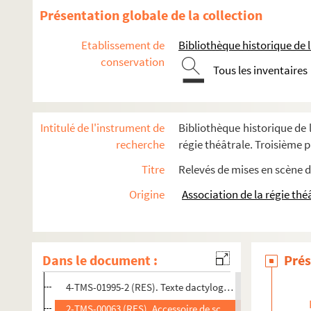
Alphonse Brot, Charles Lemaître. La marnière des saules : 
Présentation globale de la collection
Henri Lavedan. Le marquis de Priola : pièce en 3 actes, en 
Etablissement de
Bibliothèque historique de la
George Sand. Le marquis de Villemer : comédie en 4 actes,
conservation
Ambroise Janvier. Marraine : pièce en 3 actes. 1898
Tous les inventaires
Maurice Ordonneau, Brandon-Thomas. La marraine de Char
G. Champagne. La marseillaise! : drame national en 6 acte
Intitulé de l'instrument de
Bibliothèque historique de l
Henry Kistemaeckers. Marthe : pièce en 1 acte. 1899
recherche
régie théâtrale. Troisième pa
Adolphe d'Ennery, Edmond Tarbé. Martyre ! : drame en 5 ac
Titre
Relevés de mises en scène d
G. Champagne. Les martyrs de Strasbourg : drame en 5 act
Origine
Association de la régie thé
Victor Séjour et Jules Brésil. Le martyre du cœur : drame e
Jules Lemaître. La massière : comédie en 4 actes. 1905
Philippe Lambert. Match : pièce en 3 actes. 1934
Dans le document :
Prés
4-TMS-01995-1 (RES). Copie dactylographiée de la pièce
4-TMS-01995-2 (RES). Texte dactylographié et manuscrit d
2-TMS-00063 (RES). Accessoire de scène