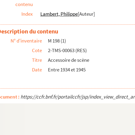
contenu
Index
Lambert, Philippe
[Auteur]
 et 10 tableaux. 1931
Description du contenu
comédie en 3 actes. 1928
N° d'inventaire
M 198 (1)
e en 2 actes. 1839
Cote
2-TMS-00063 (RES)
ux. Adaptation d'après le roman d'Emily Br...
Titre
Accessoire de scène
Date
Entre 1934 et 1945
comédie-drame en 5 actes. 1876
s : drame en 5 actes. 1855
: drame en 5 actes. 1891
ocument :
https://ccfr.bnf.fr/portailccfr/jsp/index_view_dir