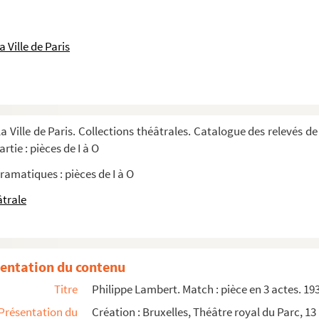
drame en 5 actes et 6 tableaux. 1858
prose. 1902
 Ville de Paris
 en prose. 1864
ley : comédie-bouffe en 3 actes. 1894
s et 10 tableaux. 1889
a Ville de Paris. Collections théâtrales. Catalogue des relevés de
rtie : pièces de I à O
tes. 1886
ramatiques : pièces de I à O
es et 11 tableaux. 1872
âtrale
n 5 actes en prose. 1858
entation du contenu
Titre
Philippe Lambert. Match : pièce en 3 actes. 19
'extraits de la pièce
Présentation du
Création : Bruxelles, Théâtre royal du Parc, 13 