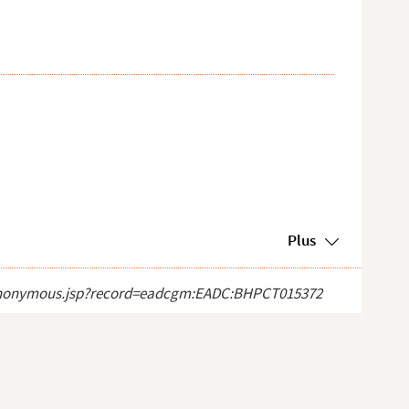
Plus
ect_anonymous.jsp?record=eadcgm:EADC:BHPCT015372