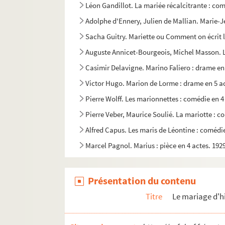
Léon Gandillot. La mariée récalcitrante : com
Adolphe d'Ennery, Julien de Mallian. Marie-Je
Sacha Guitry. Mariette ou Comment on écrit l'
Auguste Annicet-Bourgeois, Michel Masson. Le
Casimir Delavigne. Marino Faliero : drame en
Victor Hugo. Marion de Lorme : drame en 5 ac
Pierre Wolff. Les marionnettes : comédie en 4
Pierre Veber, Maurice Soulié. La mariotte : c
Alfred Capus. Les maris de Léontine : comédie
Marcel Pagnol. Marius : pièce en 4 actes. 192
Barencey, A. Denis. Marius en bordée : pièce e
Alphonse Brot, Charles Lemaître. La marnière 
Présentation du contenu
Henri Lavedan. Le marquis de Priola : pièce e
Titre
Le mariage d'hi
George Sand. Le marquis de Villemer : comédi
Ambroise Janvier. Marraine : pièce en 3 actes