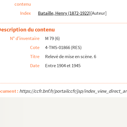
contenu
en 1 acte mêlée de chant. 1852
Index
Bataille, Henry (1872-1922)
[Auteur]
 actes. 1901
x. 1941
Description du contenu
deville en 1 acte. 1852
N° d'inventaire
M 79 (6)
ville en 3 actes. 1921
Cote
4-TMS-01866 (RES)
Titre
Relevé de mise en scène. 6
Date
Entre 1904 et 1945
 la république : drame en 5 actes et 10 ta...
te. 1872
ocument :
https://ccfr.bnf.fr/portailccfr/jsp/index_view_dir
 actes. 1910
n 3 actes. 1910
s : drame en 7 tableaux. 1884
 pièce en 5 actes et 10 tableaux. 1901