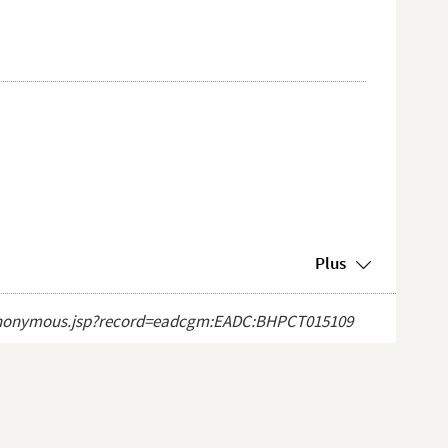
Plus
ect_anonymous.jsp?record=eadcgm:EADC:BHPCT015109