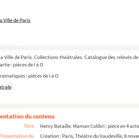
ue et 1 épilogue. 1955
 Ville de Paris
tes adaptée par Mme Renée Cave. 1931
par Albert Husson. 1965
se. 1673
é en 1 acte avec prologue. 1909
a Ville de Paris. Collections théâtrales. Catalogue des relevés de
es. Adaptation d'après le roman de Madame d...
rtie : pièces de I à O
es. 1924
ramatiques : pièces de I à O
âtrale
entation du contenu
Cassin Mise en scène
Titre
Henry Bataille. Maman Colibri : pièce en 4 acte
Présentation du
Création : Paris, Théâtre du Vaudeville, 8 nov