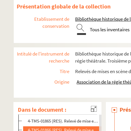
Jacques Audiberti. Le mal court : comédie en 3 actes. 1946
Présentation globale de la collection
Marcel Achard. Le mal d'amour : pièce en 3 actes, 1 prolog
Etablissement de
Bibliothèque historique de la
Ferdinand Brückner. Le mal de la jeunesse : pièce en 3 ac
conservation
Ira Wallach. Le mal de test : comédie en 3 actes. Adaptée 
Tous les inventaires
Molière. Le malade imaginaire : comédie en 3 actes en pro
E. Wirzka-Tigy. Mâle fin ou Le Repas trop copieux : moralit
Intitulé de l'instrument de
Bibliothèque historique de l
Paul de Pitray. Les malheurs de Sophie : comédie en 3 act
recherche
régie théâtrale. Troisième pa
José Germain, Paul Moncousin. Maman : comédie en 3 act
Titre
Relevés de mises en scène d
Henry Bataille. Maman Colibri : pièce en 4 actes. 1904
Origine
Association de la régie thé
8-TMS-01485 (RES). Relevé de mise en scène. 1
4-TMS-01863 (RES). Relevé de mise en scène. 2
8-TMS-01486 (RES). Relevé de mise en scène. 3
Dans le document :
Prés
4-TMS-01864 (RES). Relevé de mise en scène. 4. Édouard 
4-TMS-01865 (RES). Relevé de mise en scène. 5
4-TMS-01866 (RES). Relevé de mise en scène. 6