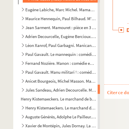
Eugène Labiche, Marc Michel. Maman Sabouleux : comédie 
Maurice Hennequin, Paul Bilhaud. M'Amour : comédie en 3
Jean Sarment. Mamouret : pièce en 3 parties et 12 tableau
Adrien Decourcelle, Eugène Bercioux. Mam'zelle Rose : vau
Léon Xanrof, Paul Garbagni. Manicant est un satyre : vaude
Paul Gavault. Le mannequin : comédie en 4 actes. 1914
Fernand Nozière. Manon : comédie en 3 actes. 1924
Paul Gavault. Manu militari ! : comédie en 1 acte. 1902
Anicet Bourgeois, Michel Masson. Marceau ou Les enfants de
Jules Sandeau, Adrien Decourcelle. Marcel : drame en 1 ac
Citer ce d
Henry Kistemaeckers. Le marchand de bonheur : comédie en 3
Henry Kistemaeckers. Le marchand de bonheur : comédie e
Auguste Générès, Adolphe Le Pailleur. Le marchand d'habit
Xavier de Montépin, Jules Dornay. La marchande de fleurs :