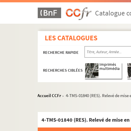
Marc Monnier. Madame Lili : comédie en 1 ac
Jules Chancel, Henri de Gorsse. Madame l'ord
Catalogue co
Ernest Blum, Raoul Toché. Madame Mongodin 
Madame Portier : pièce en 3 actes. Entre 1850
LES CATALOGUES
Victorien Sardou, Émile Moreau. Madame san
Jean Sarment. Madelon : comédie en 4 actes.
RECHERCHE RAPIDE
Jacques Deval. Mademoiselle : comédie en 3 
Maurice Champagne. Mademoiselle Aurore : c
Imprimés
multimédia
RECHERCHES CIBLÉES
Alexandre Dumas. Mademoiselle de Belle-Isle 
Jules Sandeau. Mademoiselle de la Seiglière 
Georges Berr, Louis Verneuil. Mademoiselle F
Accueil CCFr
4-TMS-01840 (RES). Relevé de mise 
>
Paul Gavault, Robert Charvay. Mademoiselle 
Louis Verneuil. Mademoiselle ma mère : pièce
André de Lorde, André Heuzé. La madone des Sl
4-TMS-01840 (RES). Relevé de mise en
Hermann Sudermann. Magda : pièce en 4 act