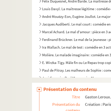
Félix Duquesnel, André Barde. La maîtresse de
Louis Davyl. La maîtresse légitime : comédie 
André Mouëzy-Eon, Eugène Joullot. Le major Ip
Jacques Audiberti. Le mal court : comédie en 
Marcel Achard. Le mal d'amour : pièce en 3 ac
Ferdinand Brückner. Le mal de la jeunesse : 
Ira Wallach. Le mal de test : comédie en 3 ac
Molière. Le malade imaginaire : comédie en 3
E. Wirzka-Tigy. Mâle fin ou Le Repas trop cop
Paul de Pitray. Les malheurs de Sophie : com
José Germain, Paul Moncousin. Maman : comé
Henry Bataille. Maman Colibri : pièce en 4 ac
Présentation du contenu
Eugène Labiche, Marc Michel. Maman Saboule
Titre
Gaston Leroux. 
Maurice Hennequin, Paul Bilhaud. M'Amour : 
Présentation du
Création : Pari
Jean Sarment. Mamouret : pièce en 3 parties 
contenu